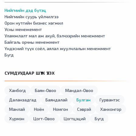
Нийгмийн дэд бүтэц
Нийгмийн суурь үйлчилгээ
Орон нутгийн бизнес хөгжил
Усны менежемент
Уламжлалт мал аж ахуй, бэлчээрийн менежмент
Байгаль орчны менежмент
Үндэсний түүх соёл, аялал жуулчлалын менежмент
Бүгд
СУМДУУДААР ШҮҮЖ ҮЗЭХ
Ханбогд
Баян-Овоо
Мандал-Овоо
Даланзадгад
Баяндалай
Булган
Гурвантэс
Манлай
Ноён
Номгон
Сэврэй
Ханхонгор
Хүрмэн
Цогт-Овоо
Цогтцэций
Бүгд