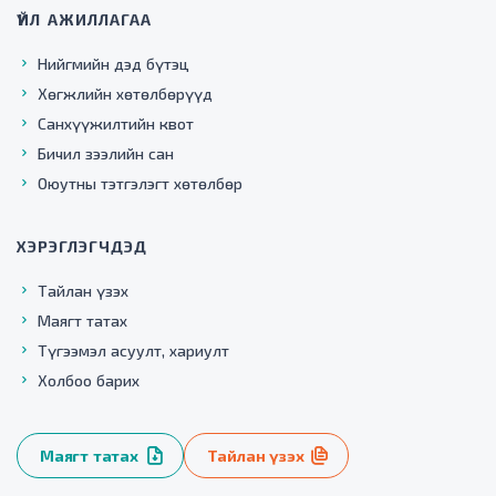
ҮЙЛ АЖИЛЛАГАА
Нийгмийн дэд бүтэц
Хөгжлийн хөтөлбөрүүд
Санхүүжилтийн квот
Бичил зээлийн сан
Оюутны тэтгэлэгт хөтөлбөр
ХЭРЭГЛЭГЧДЭД
Тайлан үзэх
Маягт татах
Түгээмэл асуулт, хариулт
Холбоо барих
Маягт татах
Тайлан үзэх