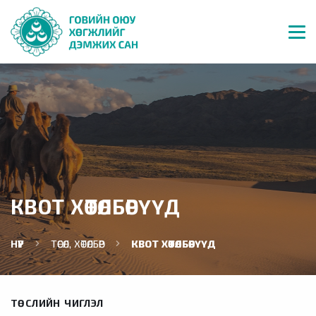
КВОТ ХӨТӨЛБӨРҮҮД
НҮҮР
ТӨСӨЛ, ХӨТӨЛБӨР
КВОТ ХӨТӨЛБӨРҮҮД
ТӨСЛИЙН ЧИГЛЭЛ