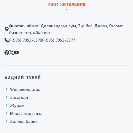
КВОТ ХӨТӨЛБӨРҮҮД
Өмнөговь аймаг, Даланзадгад сум, 3-р баг, Далан, Голомт
бизнес төв, 404 тоот
(+976) 7053-3578
(+976) 7053-3577
БИДНИЙ ТУХАЙ
Үйл ажиллагаа
Засаглал
Журам
Мэдээ мэдээлэл
Холбоо барих