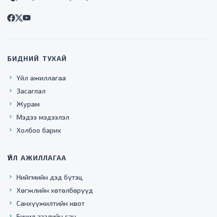
БИДНИЙ ТУХАЙ
Үйл ажиллагаа
Засаглал
Журам
Мэдээ мэдээлэл
Холбоо барих
ҮЙЛ АЖИЛЛАГАА
Нийгмийн дэд бүтэц
Хөгжлийн хөтөлбөрүүд
Санхүүжилтийн квот
Бичил зээлийн сан