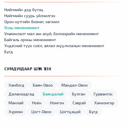
Нийгмийн дэд бүтэц
Нийгмийн суурь үйлчилгээ
Орон нутгийн бизнес хөгжил
Усны менежемент
Уламжлалт мал аж ахуй, бэлчээрийн менежмент
Байгаль орчны менежмент
Үндэсний түүх соёл, аялал жуулчлалын менежмент
Бүгд
СУМДУУДААР ШҮҮЖ ҮЗЭХ
Ханбогд
Баян-Овоо
Мандал-Овоо
Даланзадгад
Баяндалай
Булган
Гурвантэс
Манлай
Ноён
Номгон
Сэврэй
Ханхонгор
Хүрмэн
Цогт-Овоо
Цогтцэций
Бүгд