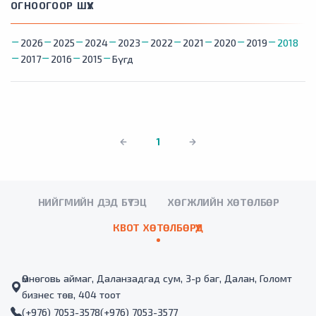
ОГНООГООР ШҮҮХ
2026
2025
2024
2023
2022
2021
2020
2019
2018
2017
2016
2015
Бүгд
1
НИЙГМИЙН ДЭД БҮТЭЦ
ХӨГЖЛИЙН ХӨТӨЛБӨР
КВОТ ХӨТӨЛБӨРҮҮД
Өмнөговь аймаг, Даланзадгад сум, 3-р баг, Далан, Голомт
бизнес төв, 404 тоот
(+976) 7053-3578
(+976) 7053-3577