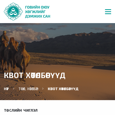
КВОТ ХӨТӨЛБӨРҮҮД
НҮҮР
ТӨСӨЛ, ХӨТӨЛБӨР
КВОТ ХӨТӨЛБӨРҮҮД
ТӨСЛИЙН ЧИГЛЭЛ