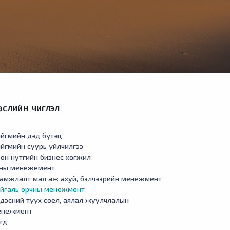
ӨСЛИЙН ЧИГЛЭЛ
йгмийн дэд бүтэц
йгмийн суурь үйлчилгээ
он нутгийн бизнес хөгжил
сны менежемент
амжлалт мал аж ахуй, бэлчээрийн менежмент
айгаль орчны менежмент
дэсний түүх соёл, аялал жуулчлалын
енежмент
гд