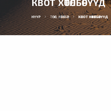
КВОТ ХӨТӨЛБӨРҮҮД
НҮҮР
ТӨСӨЛ, ХӨТӨЛБӨР
КВОТ ХӨТӨЛБӨРҮҮД