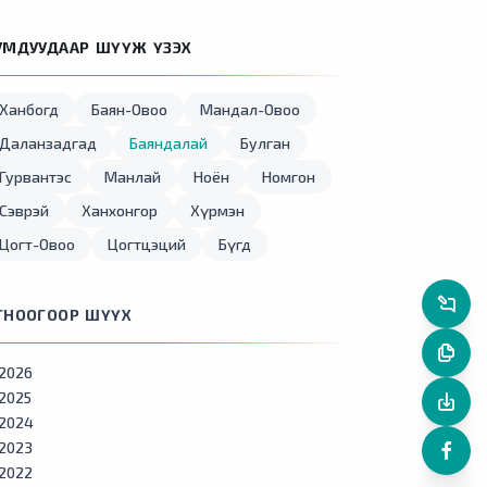
УМДУУДААР ШҮҮЖ ҮЗЭХ
Ханбогд
Баян-Овоо
Мандал-Овоо
Даланзадгад
Баяндалай
Булган
Гурвантэс
Манлай
Ноён
Номгон
Сэврэй
Ханхонгор
Хүрмэн
Цогт-Овоо
Цогтцэций
Бүгд
ГНООГООР ШҮҮХ
2026
2025
2024
2023
2022