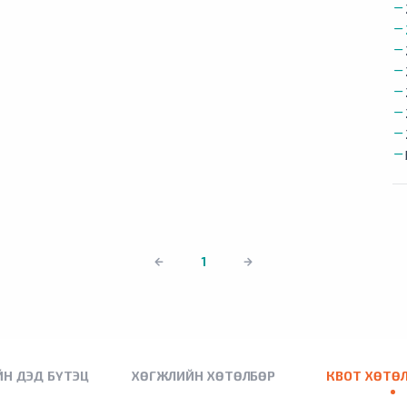
1
Н ДЭД БҮТЭЦ
ХӨГЖЛИЙН ХӨТӨЛБӨР
КВОТ ХӨТӨ