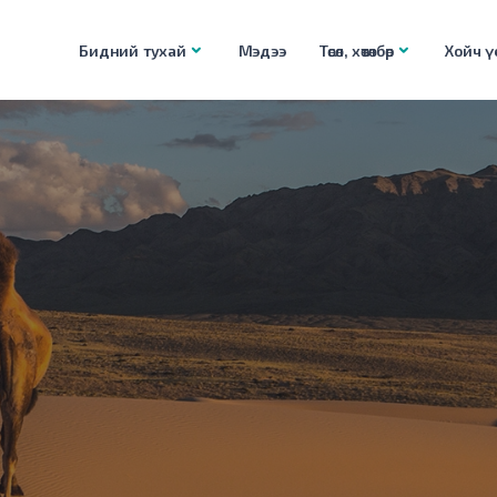
Бидний тухай
Мэдээ
Төсөл, хөтөлбөр
Хойч үе