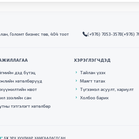
алан, Голомт бизнес төв, 404 тоот
(+976) 7053-3578
(+976) 
АЖИЛЛАГАА
ХЭРЭГЛЭГЧДЭД
йгмийн дэд бүтэц
Тайлан үзэх
гжлийн хөтөлбөрүүд
Маягт татах
нхүүжилтийн квот
Түгээмэл асуулт, хариулт
ил зээлийн сан
Холбоо барих
утны тэтгэлэгт хөтөлбөр
Н"
БҮХ ЭРХ ХУУЛИАР ХАМГААЛАГДСАН