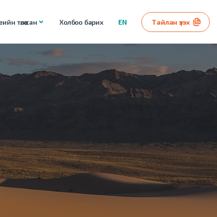
ийн төлөө сан
Холбоо барих
EN
Тайлан үзэх