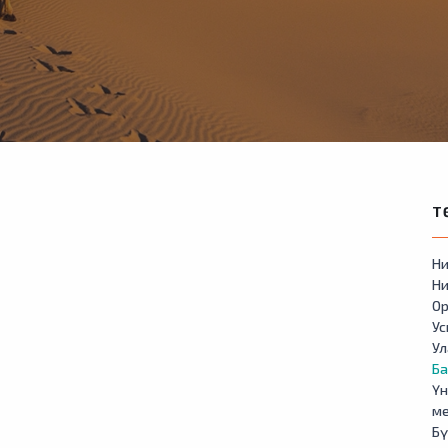
Т
Ни
Ни
Ор
У
Ул
Б
Үн
м
Бү