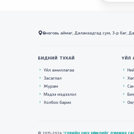
Өмнөговь аймаг, Даланзадгад сум, 3-р баг, Д
БИДНИЙ ТУХАЙ
ҮЙЛ 
Үйл ажиллагаа
Ни
Засаглал
Хө
Журам
Са
Мэдээ мэдээлэл
Бич
Холбоо барих
Ою
© 2015-2024
"ГОВИЙН ОЮУ ХӨГЖЛИЙГ ДЭМЖИХ СА