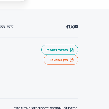
7053-3577
Маягт татах
Тайлан үзэх
ВЭБСАЙТ
ЫГ "
GREENSOFT
" ХӨГЖҮҮЛЖ ГҮЙЦЭТГЭВ.