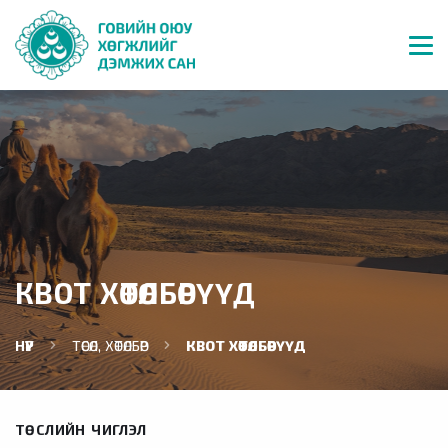
КВОТ ХӨТӨЛБӨРҮҮД
НҮҮР
ТӨСӨЛ, ХӨТӨЛБӨР
КВОТ ХӨТӨЛБӨРҮҮД
ТӨСЛИЙН ЧИГЛЭЛ