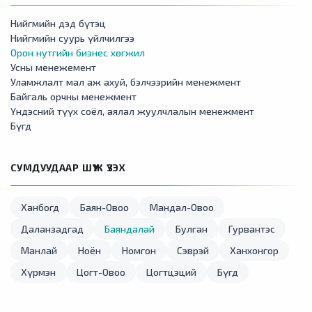
Нийгмийн дэд бүтэц
Нийгмийн суурь үйлчилгээ
Орон нутгийн бизнес хөгжил
Усны менежемент
Уламжлалт мал аж ахуй, бэлчээрийн менежмент
Байгаль орчны менежмент
Үндэсний түүх соёл, аялал жуулчлалын менежмент
Бүгд
СУМДУУДААР ШҮҮЖ ҮЗЭХ
Ханбогд
Баян-Овоо
Мандал-Овоо
Даланзадгад
Баяндалай
Булган
Гурвантэс
Манлай
Ноён
Номгон
Сэврэй
Ханхонгор
Хүрмэн
Цогт-Овоо
Цогтцэций
Бүгд