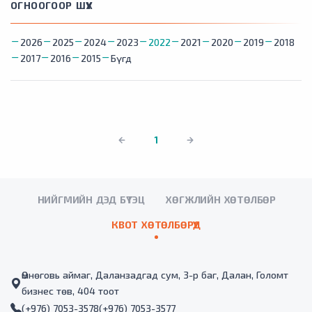
ОГНООГООР ШҮҮХ
2026
2025
2024
2023
2022
2021
2020
2019
2018
2017
2016
2015
Бүгд
1
НИЙГМИЙН ДЭД БҮТЭЦ
ХӨГЖЛИЙН ХӨТӨЛБӨР
КВОТ ХӨТӨЛБӨРҮҮД
Өмнөговь аймаг, Даланзадгад сум, 3-р баг, Далан, Голомт
бизнес төв, 404 тоот
(+976) 7053-3578
(+976) 7053-3577