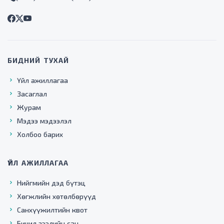
БИДНИЙ ТУХАЙ
Үйл ажиллагаа
Засаглал
Журам
Мэдээ мэдээлэл
Холбоо барих
ҮЙЛ АЖИЛЛАГАА
Нийгмийн дэд бүтэц
Хөгжлийн хөтөлбөрүүд
Санхүүжилтийн квот
Бичил зээлийн сан