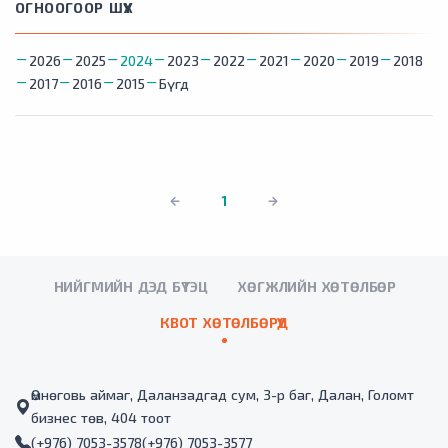
ОГНООГООР ШҮҮХ
2026
2025
2024
2023
2022
2021
2020
2019
2018
2017
2016
2015
Бүгд
1
НИЙГМИЙН ДЭД БҮТЭЦ
ХӨГЖЛИЙН ХӨТӨЛБӨР
КВОТ ХӨТӨЛБӨРҮҮД
Өмнөговь аймаг, Даланзадгад сум, 3-р баг, Далан, Голомт
бизнес төв, 404 тоот
(+976) 7053-3578
(+976) 7053-3577