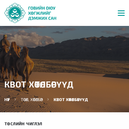
КВОТ ХӨТӨЛБӨРҮҮД
НҮҮР
ТӨСӨЛ, ХӨТӨЛБӨР
КВОТ ХӨТӨЛБӨРҮҮД
ТӨСЛИЙН ЧИГЛЭЛ