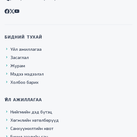
БИДНИЙ ТУХАЙ
Үйл ажиллагаа
Засаглал
Журам
Мэдээ мэдээлэл
Холбоо барих
ҮЙЛ АЖИЛЛАГАА
Нийгмийн дэд бүтэц
Хөгжлийн хөтөлбөрүүд
Санхүүжилтийн квот
Бичил зээлийн сан