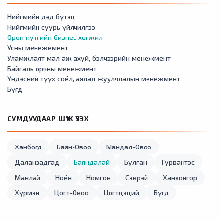
Нийгмийн дэд бүтэц
Нийгмийн суурь үйлчилгээ
Орон нутгийн бизнес хөгжил
Усны менежемент
Уламжлалт мал аж ахуй, бэлчээрийн менежмент
Байгаль орчны менежмент
Үндэсний түүх соёл, аялал жуулчлалын менежмент
Бүгд
СУМДУУДААР ШҮҮЖ ҮЗЭХ
Ханбогд
Баян-Овоо
Мандал-Овоо
Даланзадгад
Баяндалай
Булган
Гурвантэс
Манлай
Ноён
Номгон
Сэврэй
Ханхонгор
Хүрмэн
Цогт-Овоо
Цогтцэций
Бүгд