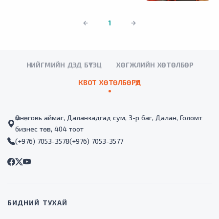
1
НИЙГМИЙН ДЭД БҮТЭЦ
ХӨГЖЛИЙН ХӨТӨЛБӨР
КВОТ ХӨТӨЛБӨРҮҮД
Өмнөговь аймаг, Даланзадгад сум, 3-р баг, Далан, Голомт
бизнес төв, 404 тоот
(+976) 7053-3578
(+976) 7053-3577
БИДНИЙ ТУХАЙ