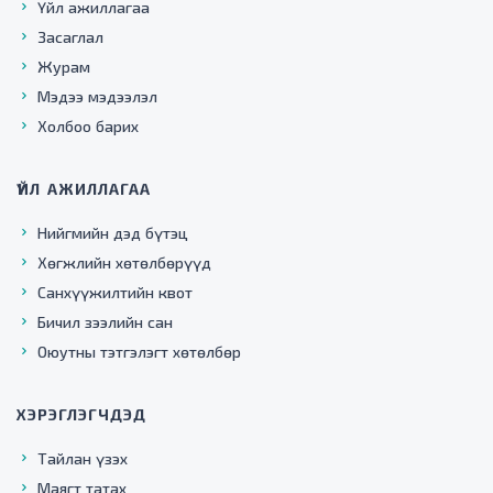
Үйл ажиллагаа
Засаглал
Журам
Мэдээ мэдээлэл
Холбоо барих
ҮЙЛ АЖИЛЛАГАА
Нийгмийн дэд бүтэц
Хөгжлийн хөтөлбөрүүд
Санхүүжилтийн квот
Бичил зээлийн сан
Оюутны тэтгэлэгт хөтөлбөр
ХЭРЭГЛЭГЧДЭД
Тайлан үзэх
Маягт татах