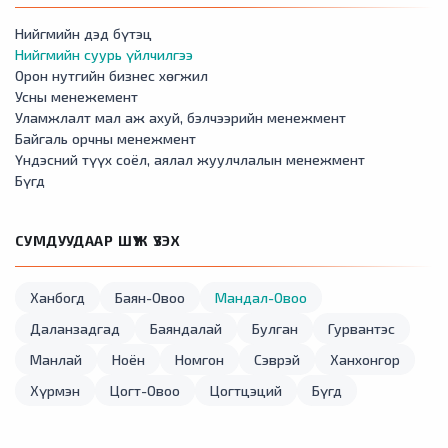
Нийгмийн дэд бүтэц
Нийгмийн суурь үйлчилгээ
Орон нутгийн бизнес хөгжил
Усны менежемент
Уламжлалт мал аж ахуй, бэлчээрийн менежмент
Байгаль орчны менежмент
Үндэсний түүх соёл, аялал жуулчлалын менежмент
Бүгд
СУМДУУДААР ШҮҮЖ ҮЗЭХ
Ханбогд
Баян-Овоо
Мандал-Овоо
Даланзадгад
Баяндалай
Булган
Гурвантэс
Манлай
Ноён
Номгон
Сэврэй
Ханхонгор
Хүрмэн
Цогт-Овоо
Цогтцэций
Бүгд