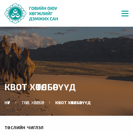
КВОТ ХӨТӨЛБӨРҮҮД
НҮҮР
ТӨСӨЛ, ХӨТӨЛБӨР
КВОТ ХӨТӨЛБӨРҮҮД
ТӨСЛИЙН ЧИГЛЭЛ