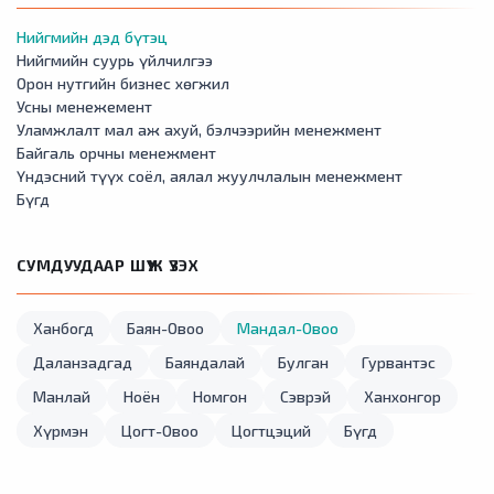
Нийгмийн дэд бүтэц
Нийгмийн суурь үйлчилгээ
Орон нутгийн бизнес хөгжил
Усны менежемент
Уламжлалт мал аж ахуй, бэлчээрийн менежмент
Байгаль орчны менежмент
Үндэсний түүх соёл, аялал жуулчлалын менежмент
Бүгд
СУМДУУДААР ШҮҮЖ ҮЗЭХ
Ханбогд
Баян-Овоо
Мандал-Овоо
Даланзадгад
Баяндалай
Булган
Гурвантэс
Манлай
Ноён
Номгон
Сэврэй
Ханхонгор
Хүрмэн
Цогт-Овоо
Цогтцэций
Бүгд