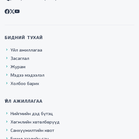
БИДНИЙ ТУХАЙ
Үйл ажиллагаа
Засаглал
Журам
Мэдээ мэдээлэл
Холбоо барих
ҮЙЛ АЖИЛЛАГАА
Нийгмийн дэд бүтэц
Хөгжлийн хөтөлбөрүүд
Санхүүжилтийн квот
Бичил зээлийн сан