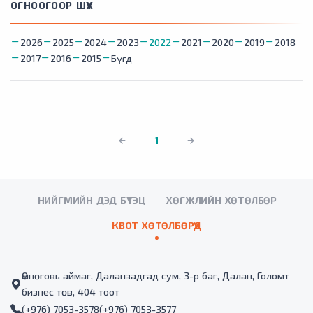
ОГНООГООР ШҮҮХ
2026
2025
2024
2023
2022
2021
2020
2019
2018
2017
2016
2015
Бүгд
1
НИЙГМИЙН ДЭД БҮТЭЦ
ХӨГЖЛИЙН ХӨТӨЛБӨР
КВОТ ХӨТӨЛБӨРҮҮД
Өмнөговь аймаг, Даланзадгад сум, 3-р баг, Далан, Голомт
бизнес төв, 404 тоот
(+976) 7053-3578
(+976) 7053-3577