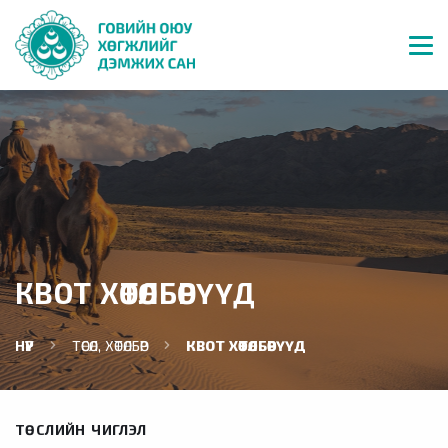
КВОТ ХӨТӨЛБӨРҮҮД
НҮҮР
ТӨСӨЛ, ХӨТӨЛБӨР
КВОТ ХӨТӨЛБӨРҮҮД
ТӨСЛИЙН ЧИГЛЭЛ