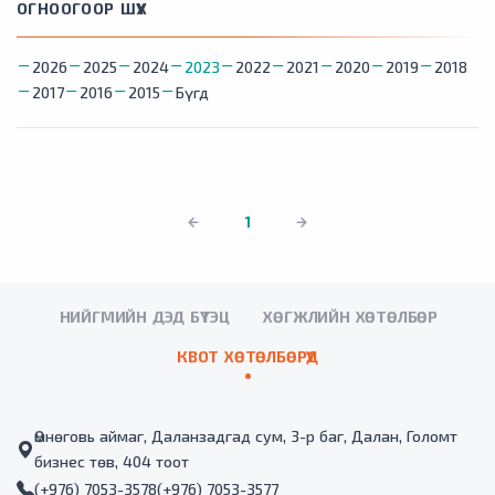
ОГНООГООР ШҮҮХ
2026
2025
2024
2023
2022
2021
2020
2019
2018
2017
2016
2015
Бүгд
1
НИЙГМИЙН ДЭД БҮТЭЦ
ХӨГЖЛИЙН ХӨТӨЛБӨР
КВОТ ХӨТӨЛБӨРҮҮД
Өмнөговь аймаг, Даланзадгад сум, 3-р баг, Далан, Голомт
бизнес төв, 404 тоот
(+976) 7053-3578
(+976) 7053-3577