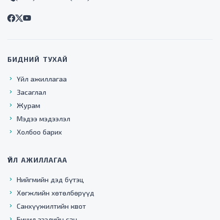
БИДНИЙ ТУХАЙ
Үйл ажиллагаа
Засаглал
Журам
Мэдээ мэдээлэл
Холбоо барих
ҮЙЛ АЖИЛЛАГАА
Нийгмийн дэд бүтэц
Хөгжлийн хөтөлбөрүүд
Санхүүжилтийн квот
Бичил зээлийн сан