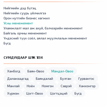
Нийгмийн дэд бүтэц
Нийгмийн суурь үйлчилгээ
Орон нутгийн бизнес хөгжил
Усны менежемент
Уламжлалт мал аж ахуй, бэлчээрийн менежмент
Байгаль орчны менежмент
Үндэсний түүх соёл, аялал жуулчлалын менежмент
Бүгд
СУМДУУДААР ШҮҮЖ ҮЗЭХ
Ханбогд
Баян-Овоо
Мандал-Овоо
Даланзадгад
Баяндалай
Булган
Гурвантэс
Манлай
Ноён
Номгон
Сэврэй
Ханхонгор
Хүрмэн
Цогт-Овоо
Цогтцэций
Бүгд