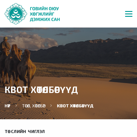
КВОТ ХӨТӨЛБӨРҮҮД
НҮҮР
ТӨСӨЛ, ХӨТӨЛБӨР
КВОТ ХӨТӨЛБӨРҮҮД
ТӨСЛИЙН ЧИГЛЭЛ