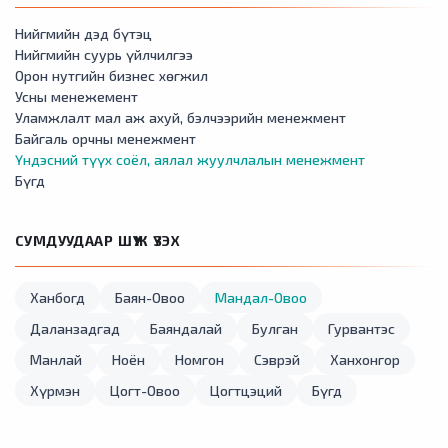
Нийгмийн дэд бүтэц
Нийгмийн суурь үйлчилгээ
Орон нутгийн бизнес хөгжил
Усны менежемент
Уламжлалт мал аж ахуй, бэлчээрийн менежмент
Байгаль орчны менежмент
Үндэсний түүх соёл, аялал жуулчлалын менежмент
Бүгд
СУМДУУДААР ШҮҮЖ ҮЗЭХ
Ханбогд
Баян-Овоо
Мандал-Овоо
Даланзадгад
Баяндалай
Булган
Гурвантэс
Манлай
Ноён
Номгон
Сэврэй
Ханхонгор
Хүрмэн
Цогт-Овоо
Цогтцэций
Бүгд