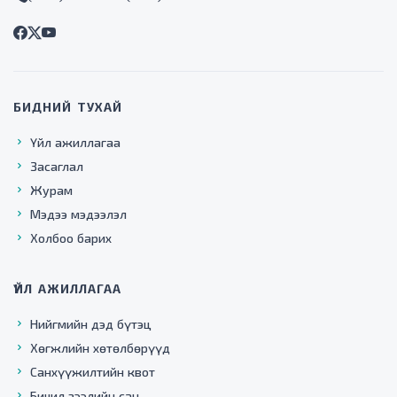
БИДНИЙ ТУХАЙ
Үйл ажиллагаа
Засаглал
Журам
Мэдээ мэдээлэл
Холбоо барих
ҮЙЛ АЖИЛЛАГАА
Нийгмийн дэд бүтэц
Хөгжлийн хөтөлбөрүүд
Санхүүжилтийн квот
Бичил зээлийн сан