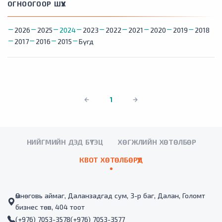
ОГНООГООР ШҮҮХ
2026
2025
2024
2023
2022
2021
2020
2019
2018
2017
2016
2015
Бүгд
1
НИЙГМИЙН ДЭД БҮТЭЦ
ХӨГЖЛИЙН ХӨТӨЛБӨР
КВОТ ХӨТӨЛБӨРҮҮД
Өмнөговь аймаг, Даланзадгад сум, 3-р баг, Далан, Голомт
бизнес төв, 404 тоот
(+976) 7053-3578
(+976) 7053-3577