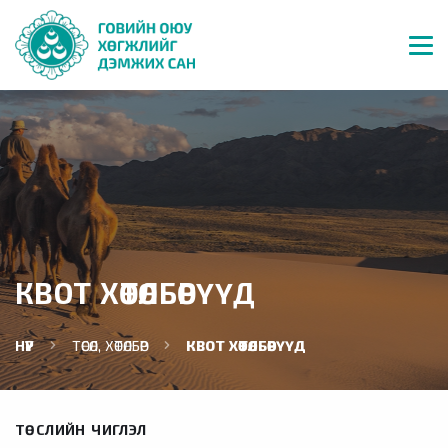
КВОТ ХӨТӨЛБӨРҮҮД
НҮҮР
ТӨСӨЛ, ХӨТӨЛБӨР
КВОТ ХӨТӨЛБӨРҮҮД
ТӨСЛИЙН ЧИГЛЭЛ