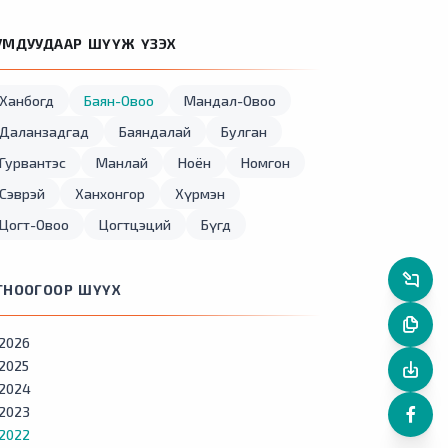
УМДУУДААР ШҮҮЖ ҮЗЭХ
Ханбогд
Баян-Овоо
Мандал-Овоо
Даланзадгад
Баяндалай
Булган
Гурвантэс
Манлай
Ноён
Номгон
Сэврэй
Ханхонгор
Хүрмэн
Цогт-Овоо
Цогтцэций
Бүгд
ГНООГООР ШҮҮХ
2026
2025
2024
2023
2022