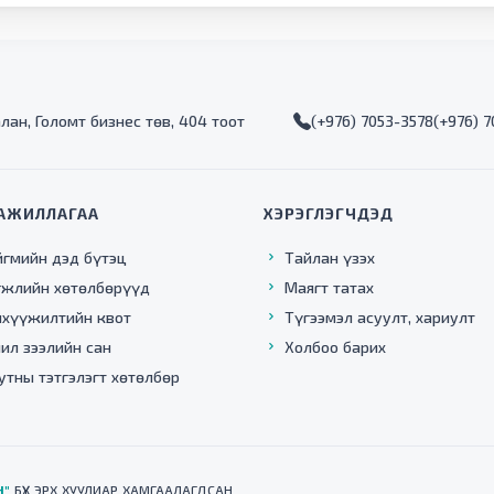
алан, Голомт бизнес төв, 404 тоот
(+976) 7053-3578
(+976) 
АЖИЛЛАГАА
ХЭРЭГЛЭГЧДЭД
йгмийн дэд бүтэц
Тайлан үзэх
гжлийн хөтөлбөрүүд
Маягт татах
нхүүжилтийн квот
Түгээмэл асуулт, хариулт
ил зээлийн сан
Холбоо барих
утны тэтгэлэгт хөтөлбөр
Н"
БҮХ ЭРХ ХУУЛИАР ХАМГААЛАГДСАН