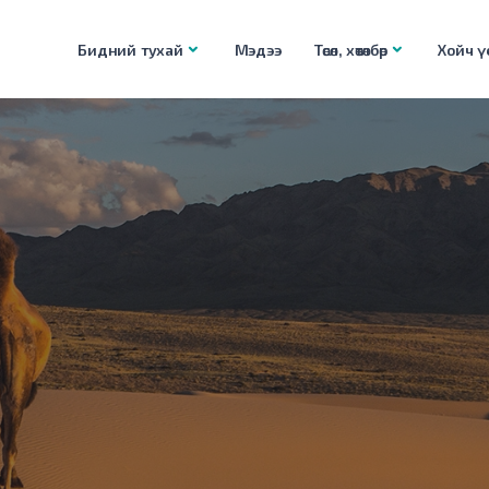
Бидний тухай
Мэдээ
Төсөл, хөтөлбөр
Хойч үе