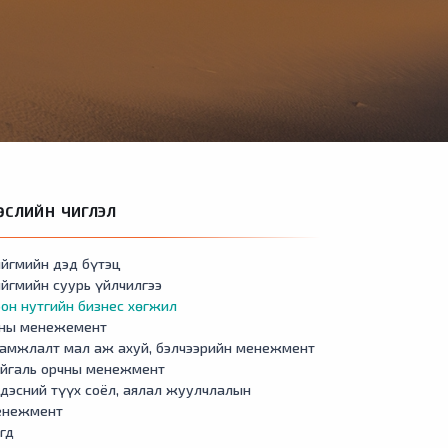
ӨСЛИЙН ЧИГЛЭЛ
йгмийн дэд бүтэц
йгмийн суурь үйлчилгээ
он нутгийн бизнес хөгжил
сны менежемент
амжлалт мал аж ахуй, бэлчээрийн менежмент
айгаль орчны менежмент
дэсний түүх соёл, аялал жуулчлалын
енежмент
гд