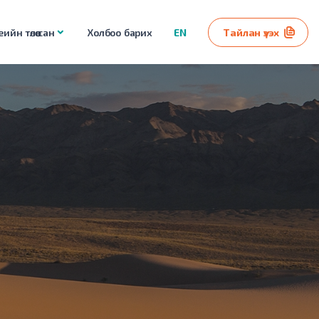
ийн төлөө сан
Холбоо барих
EN
Тайлан үзэх