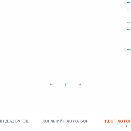
1
Н ДЭД БҮТЭЦ
ХӨГЖЛИЙН ХӨТӨЛБӨР
КВОТ ХӨТӨ