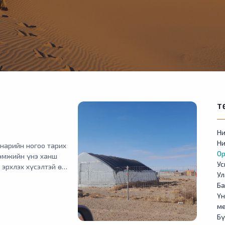
Т
Ни
Ни
нарийн ногоо тарих
Ор
лэмжийн үнэ ханш
У
 эрхлэх хүсэлтэй өрх
Ул
ндрэлтэй байна.
Б
Үн
м
Бү