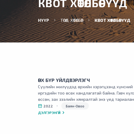
КВОТ ХӨТӨЛБӨРҮҮД
НҮҮР
ТӨСӨЛ, ХӨТӨЛБӨР
КВОТ ХӨТӨЛБӨРҮҮД
ӨРХ БҮР ҮЙЛДВЭРЛЭГЧ
Сүүлийн жилүүдэд өрхийн хэрэгцээнд хүнсний 
иргэдийн тоо өсөх хандлагатай байна. Гэвч хү
өссөн, зах зээлийн хямралтай энэ үед тариалан
бүр хүлэмж худалдан авч тариалалт хийхэд хү
2022
Баян-Овоо
ДЭЛГЭРЭНГҮЙ