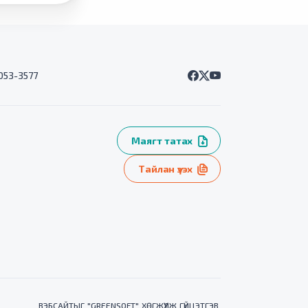
7053-3577
Маягт татах
Тайлан үзэх
ВЭБСАЙТ
ЫГ "
GREENSOFT
" ХӨГЖҮҮЛЖ ГҮЙЦЭТГЭВ.