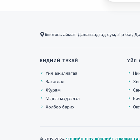
Өмнөговь аймаг, Даланзадгад сум, 3-р баг, Д
БИДНИЙ ТУХАЙ
ҮЙЛ 
Үйл ажиллагаа
Ни
Засаглал
Хө
Журам
Са
Мэдээ мэдээлэл
Бич
Холбоо барих
Ою
© 2015-2024
"ГОВИЙН ОЮУ ХӨГЖЛИЙГ ДЭМЖИХ СА