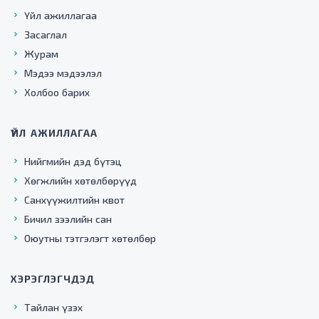
Үйл ажиллагаа
Засаглал
Журам
Мэдээ мэдээлэл
Холбоо барих
ҮЙЛ АЖИЛЛАГАА
Нийгмийн дэд бүтэц
Хөгжлийн хөтөлбөрүүд
Санхүүжилтийн квот
Бичил зээлийн сан
Оюутны тэтгэлэгт хөтөлбөр
ХЭРЭГЛЭГЧДЭД
Тайлан үзэх