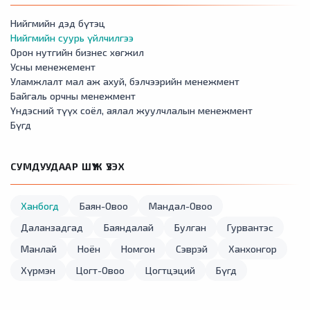
Нийгмийн дэд бүтэц
Нийгмийн суурь үйлчилгээ
Орон нутгийн бизнес хөгжил
Усны менежемент
Уламжлалт мал аж ахуй, бэлчээрийн менежмент
Байгаль орчны менежмент
Үндэсний түүх соёл, аялал жуулчлалын менежмент
Бүгд
СУМДУУДААР ШҮҮЖ ҮЗЭХ
Ханбогд
Баян-Овоо
Мандал-Овоо
Даланзадгад
Баяндалай
Булган
Гурвантэс
Манлай
Ноён
Номгон
Сэврэй
Ханхонгор
Хүрмэн
Цогт-Овоо
Цогтцэций
Бүгд