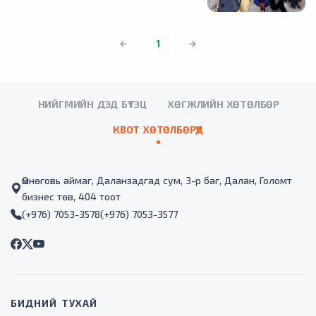
1
НИЙГМИЙН ДЭД БҮТЭЦ
ХӨГЖЛИЙН ХӨТӨЛБӨР
КВОТ ХӨТӨЛБӨРҮҮД
Өмнөговь аймаг, Даланзадгад сум, 3-р баг, Далан, Голомт
бизнес төв, 404 тоот
(+976) 7053-3578
(+976) 7053-3577
БИДНИЙ ТУХАЙ