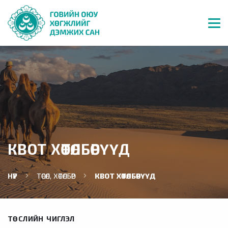
КВОТ ХӨТӨЛБӨРҮҮД
НҮҮР
ТӨСӨЛ, ХӨТӨЛБӨР
КВОТ ХӨТӨЛБӨРҮҮД
ТӨСЛИЙН ЧИГЛЭЛ