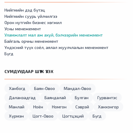
Нийгмийн дэд бүтэц
Нийгмийн суурь үйлчилгээ
Орон нутгийн бизнес хөгжил
Усны менежемент
Уламжлалт мал аж ахуй, бэлчээрийн менежмент
Байгаль орчны менежмент
Үндэсний түүх соёл, аялал жуулчлалын менежмент
Бүгд
СУМДУУДААР ШҮҮЖ ҮЗЭХ
Ханбогд
Баян-Овоо
Мандал-Овоо
Даланзадгад
Баяндалай
Булган
Гурвантэс
Манлай
Ноён
Номгон
Сэврэй
Ханхонгор
Хүрмэн
Цогт-Овоо
Цогтцэций
Бүгд