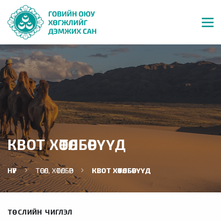
КВОТ ХӨТӨЛБӨРҮҮД
НҮҮР
ТӨСӨЛ, ХӨТӨЛБӨР
КВОТ ХӨТӨЛБӨРҮҮД
ТӨСЛИЙН ЧИГЛЭЛ