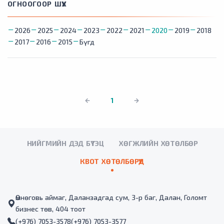
ОГНООГООР ШҮҮХ
2026
2025
2024
2023
2022
2021
2020
2019
2018
2017
2016
2015
Бүгд
1
НИЙГМИЙН ДЭД БҮТЭЦ
ХӨГЖЛИЙН ХӨТӨЛБӨР
КВОТ ХӨТӨЛБӨРҮҮД
Өмнөговь аймаг, Даланзадгад сум, 3-р баг, Далан, Голомт
бизнес төв, 404 тоот
(+976) 7053-3578
(+976) 7053-3577