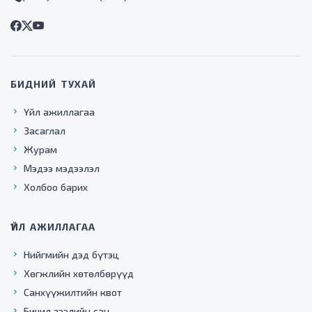
БИДНИЙ ТУХАЙ
Үйл ажиллагаа
Засаглал
Журам
Мэдээ мэдээлэл
Холбоо барих
ҮЙЛ АЖИЛЛАГАА
Нийгмийн дэд бүтэц
Хөгжлийн хөтөлбөрүүд
Санхүүжилтийн квот
Бичил зээлийн сан