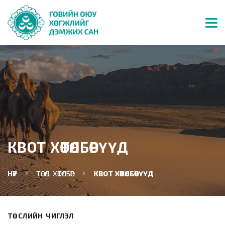
КВОТ ХӨТӨЛБӨРҮҮД
НҮҮР
ТӨСӨЛ, ХӨТӨЛБӨР
КВОТ ХӨТӨЛБӨРҮҮД
ТӨСЛИЙН ЧИГЛЭЛ