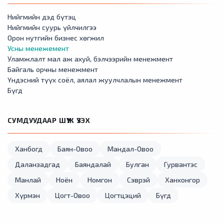
Нийгмийн дэд бүтэц
Нийгмийн суурь үйлчилгээ
Орон нутгийн бизнес хөгжил
Усны менежемент
Уламжлалт мал аж ахуй, бэлчээрийн менежмент
Байгаль орчны менежмент
Үндэсний түүх соёл, аялал жуулчлалын менежмент
Бүгд
СУМДУУДААР ШҮҮЖ ҮЗЭХ
Ханбогд
Баян-Овоо
Мандал-Овоо
Даланзадгад
Баяндалай
Булган
Гурвантэс
Манлай
Ноён
Номгон
Сэврэй
Ханхонгор
Хүрмэн
Цогт-Овоо
Цогтцэций
Бүгд