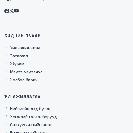
БИДНИЙ ТУХАЙ
Үйл ажиллагаа
Засаглал
Журам
Мэдээ мэдээлэл
Холбоо барих
ҮЙЛ АЖИЛЛАГАА
Нийгмийн дэд бүтэц
Хөгжлийн хөтөлбөрүүд
Санхүүжилтийн квот
Бичил зээлийн сан