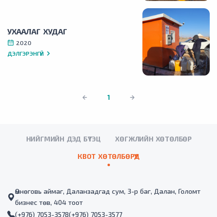
УХААЛАГ ХУДАГ
2020
ДЭЛГЭРЭНГҮЙ
1
НИЙГМИЙН ДЭД БҮТЭЦ
ХӨГЖЛИЙН ХӨТӨЛБӨР
КВОТ ХӨТӨЛБӨРҮҮД
Өмнөговь аймаг, Даланзадгад сум, 3-р баг, Далан, Голомт
бизнес төв, 404 тоот
(+976) 7053-3578
(+976) 7053-3577