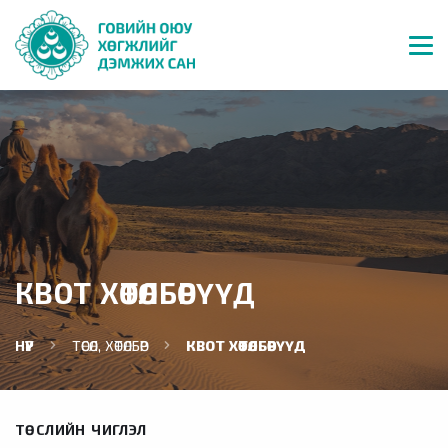
КВОТ ХӨТӨЛБӨРҮҮД
НҮҮР
ТӨСӨЛ, ХӨТӨЛБӨР
КВОТ ХӨТӨЛБӨРҮҮД
ТӨСЛИЙН ЧИГЛЭЛ