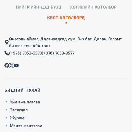
НИЙГМИЙН ДЭД БҮТЭЦ
ХӨГЖЛИЙН ХӨТӨЛБӨР
КВОТ ХӨТӨЛБӨРҮҮД
Өмнөговь аймаг, Даланзадгад сум, 3-р баг, Далан, Голомт
бизнес төв, 404 тоот
(+976) 7053-3578
(+976) 7053-3577
БИДНИЙ ТУХАЙ
Үйл ажиллагаа
Засаглал
Журам
Мэдээ мэдээлэл