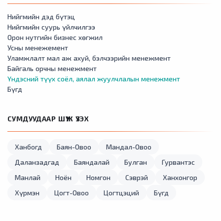
Нийгмийн дэд бүтэц
Нийгмийн суурь үйлчилгээ
Орон нутгийн бизнес хөгжил
Усны менежемент
Уламжлалт мал аж ахуй, бэлчээрийн менежмент
Байгаль орчны менежмент
Үндэсний түүх соёл, аялал жуулчлалын менежмент
Бүгд
СУМДУУДААР ШҮҮЖ ҮЗЭХ
Ханбогд
Баян-Овоо
Мандал-Овоо
Даланзадгад
Баяндалай
Булган
Гурвантэс
Манлай
Ноён
Номгон
Сэврэй
Ханхонгор
Хүрмэн
Цогт-Овоо
Цогтцэций
Бүгд