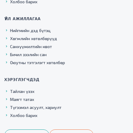
Холбоо барих
ҮЙЛ АЖИЛЛАГАА
Нийгмийн дэд бүтэц
Хөгжлийн хөтөлбөрүүд
Санхүүжилтийн квот
Бичил зээлийн сан
Оюутны тэтгэлэгт хөтөлбөр
ХЭРЭГЛЭГЧДЭД
Тайлан үзэх
Маягт татах
Түгээмэл асуулт, хариулт
Холбоо барих