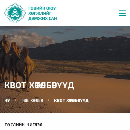
КВОТ ХӨТӨЛБӨРҮҮД
НҮҮР
ТӨСӨЛ, ХӨТӨЛБӨР
КВОТ ХӨТӨЛБӨРҮҮД
ТӨСЛИЙН ЧИГЛЭЛ