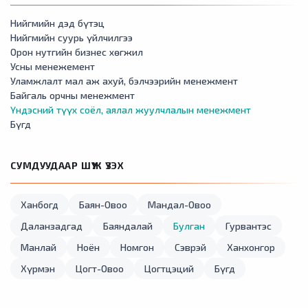
Нийгмийн дэд бүтэц
Нийгмийн суурь үйлчилгээ
Орон нутгийн бизнес хөгжил
Усны менежемент
Уламжлалт мал аж ахуй, бэлчээрийн менежмент
Байгаль орчны менежмент
Үндэсний түүх соёл, аялал жуулчлалын менежмент
Бүгд
СУМДУУДААР ШҮҮЖ ҮЗЭХ
Ханбогд
Баян-Овоо
Мандал-Овоо
Даланзадгад
Баяндалай
Булган
Гурвантэс
Манлай
Ноён
Номгон
Сэврэй
Ханхонгор
Хүрмэн
Цогт-Овоо
Цогтцэций
Бүгд