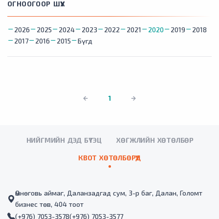
ОГНООГООР ШҮҮХ
2026
2025
2024
2023
2022
2021
2020
2019
2018
2017
2016
2015
Бүгд
1
НИЙГМИЙН ДЭД БҮТЭЦ
ХӨГЖЛИЙН ХӨТӨЛБӨР
КВОТ ХӨТӨЛБӨРҮҮД
Өмнөговь аймаг, Даланзадгад сум, 3-р баг, Далан, Голомт
бизнес төв, 404 тоот
(+976) 7053-3578
(+976) 7053-3577