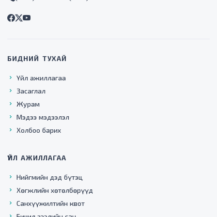
БИДНИЙ ТУХАЙ
Үйл ажиллагаа
Засаглал
Журам
Мэдээ мэдээлэл
Холбоо барих
ҮЙЛ АЖИЛЛАГАА
Нийгмийн дэд бүтэц
Хөгжлийн хөтөлбөрүүд
Санхүүжилтийн квот
Бичил зээлийн сан