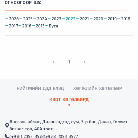
ОГНООГООР ШҮҮХ
2026
2025
2024
2023
2022
2021
2020
2019
2018
2017
2016
2015
Бүгд
1
НИЙГМИЙН ДЭД БҮТЭЦ
ХӨГЖЛИЙН ХӨТӨЛБӨР
КВОТ ХӨТӨЛБӨРҮҮД
Өмнөговь аймаг, Даланзадгад сум, 3-р баг, Далан, Голомт
бизнес төв, 404 тоот
(+976) 7053-3578
(+976) 7053-3577