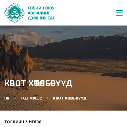
КВОТ ХӨТӨЛБӨРҮҮД
НҮҮР
ТӨСӨЛ, ХӨТӨЛБӨР
КВОТ ХӨТӨЛБӨРҮҮД
ТӨСЛИЙН ЧИГЛЭЛ