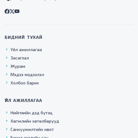
БИДНИЙ ТУХАЙ
Үйл ажиллагаа
Засаглал
Журам
Мэдээ мэдээлэл
Холбоо барих
ҮЙЛ АЖИЛЛАГАА
Нийгмийн дэд бүтэц
Хөгжлийн хөтөлбөрүүд
Санхүүжилтийн квот
Бичил зээлийн сан