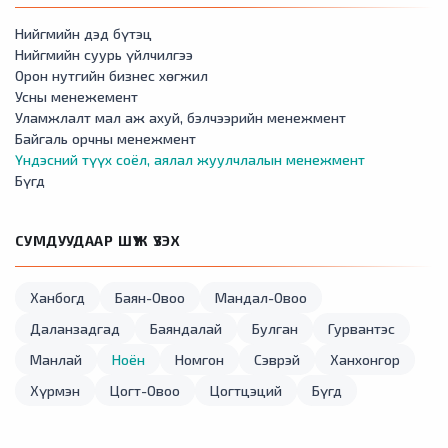
Нийгмийн дэд бүтэц
Нийгмийн суурь үйлчилгээ
Орон нутгийн бизнес хөгжил
Усны менежемент
Уламжлалт мал аж ахуй, бэлчээрийн менежмент
Байгаль орчны менежмент
Үндэсний түүх соёл, аялал жуулчлалын менежмент
Бүгд
СУМДУУДААР ШҮҮЖ ҮЗЭХ
Ханбогд
Баян-Овоо
Мандал-Овоо
Даланзадгад
Баяндалай
Булган
Гурвантэс
Манлай
Ноён
Номгон
Сэврэй
Ханхонгор
Хүрмэн
Цогт-Овоо
Цогтцэций
Бүгд