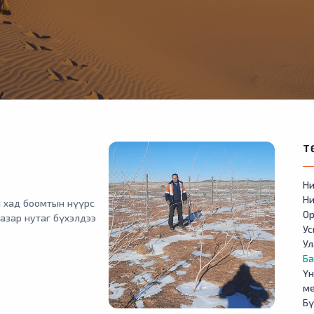
Т
Ни
Ни
н хад боомтын нүүрс
Ор
газар нутаг бүхэлдээ
У
Ул
Б
Үн
м
Бү