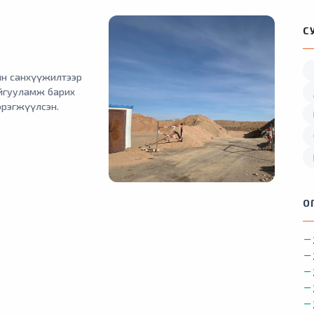
С
йн санхүүжилтээр
йгууламж барих
эрэгжүүлсэн.
О