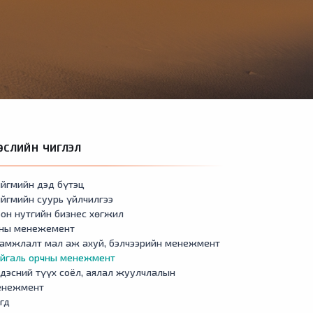
ӨСЛИЙН ЧИГЛЭЛ
йгмийн дэд бүтэц
йгмийн суурь үйлчилгээ
он нутгийн бизнес хөгжил
сны менежемент
амжлалт мал аж ахуй, бэлчээрийн менежмент
айгаль орчны менежмент
дэсний түүх соёл, аялал жуулчлалын
енежмент
гд