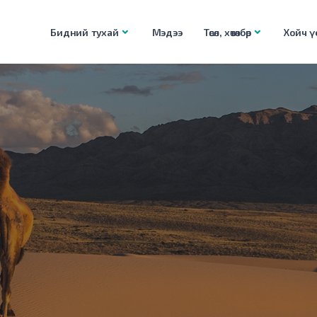
Бидний тухай
Мэдээ
Төсөл, хөтөлбөр
Хойч үе