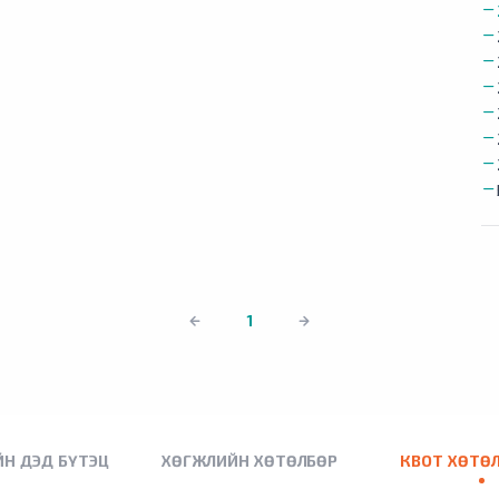
1
Н ДЭД БҮТЭЦ
ХӨГЖЛИЙН ХӨТӨЛБӨР
КВОТ ХӨТӨ