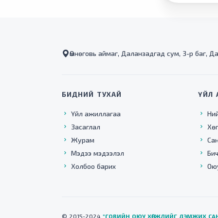
Өмнөговь аймаг, Даланзадгад сум, 3-р баг, Д
БИДНИЙ ТУХАЙ
ҮЙЛ 
Үйл ажиллагаа
Ни
Засаглал
Хө
Журам
Са
Мэдээ мэдээлэл
Бич
Холбоо барих
Ою
© 2015-2024
"ГОВИЙН ОЮУ ХӨГЖЛИЙГ ДЭМЖИХ СА