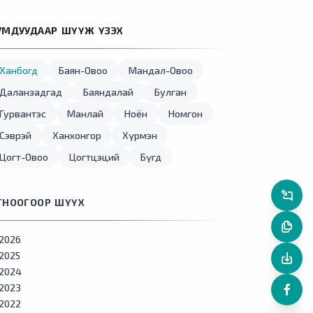
УМДУУДААР ШҮҮЖ ҮЗЭХ
Ханбогд
Баян-Овоо
Мандал-Овоо
Даланзадгад
Баяндалай
Булган
Гурвантэс
Манлай
Ноён
Номгон
Сэврэй
Ханхонгор
Хүрмэн
Цогт-Овоо
Цогтцэций
Бүгд
ГНООГООР ШҮҮХ
2026
2025
2024
2023
2022