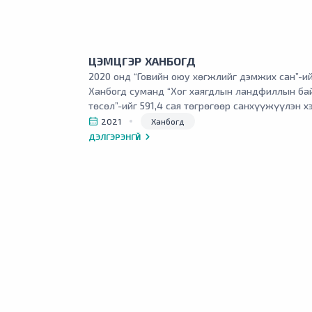
ЦЭМЦГЭР ХАНБОГД
2020 онд “Говийн оюу хөгжлийг дэмжих сан”-и
Ханбогд суманд “Хог хаягдлын ландфиллын ба
төсөл”-ийг 591,4 сая төгрөгөөр санхүүжүүлэн х
2021
Ханбогд
ДЭЛГЭРЭНГҮЙ