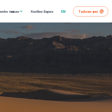
ийн төлөө сан
Холбоо барих
EN
Тайлан үзэх