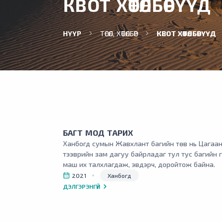
КВОТ ХӨТӨЛБӨРҮҮД
НҮҮР
ТӨСӨЛ, ХӨТӨЛБӨР
КВОТ ХӨТӨЛБӨРҮҮД
БАГТ МОД ТАРИХ
Ханбогд сумын Жавхлант багийн төв нь Цагаа
тээврийн зам дагуу байрладаг тул тус багийн 
маш их талхлагдаж, эвдэрч, доройтож байна.
2021
Ханбогд
ДЭЛГЭРЭНГҮЙ