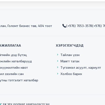
алан, Голомт бизнес төв, 404 тоот
(+976) 7053-3578
(+976) 
АЖИЛЛАГАА
ХЭРЭГЛЭГЧДЭД
йгмийн дэд бүтэц
Тайлан үзэх
гжлийн хөтөлбөрүүд
Маягт татах
нхүүжилтийн квот
Түгээмэл асуулт, хариулт
ил зээлийн сан
Холбоо барих
утны тэтгэлэгт хөтөлбөр
Н"
БҮХ ЭРХ ХУУЛИАР ХАМГААЛАГДСАН