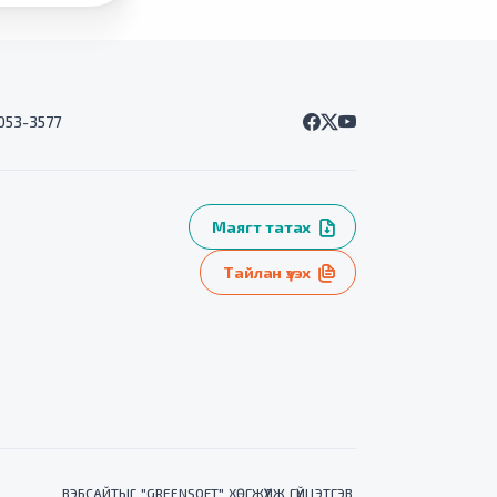
7053-3577
Маягт татах
Тайлан үзэх
ВЭБСАЙТ
ЫГ "
GREENSOFT
" ХӨГЖҮҮЛЖ ГҮЙЦЭТГЭВ.