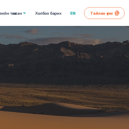
ийн төлөө сан
Холбоо барих
EN
Тайлан үзэх