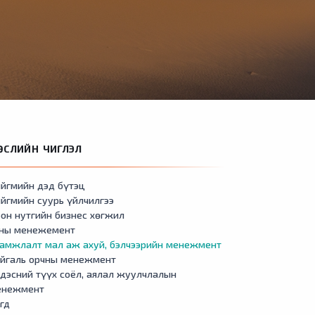
ӨСЛИЙН ЧИГЛЭЛ
йгмийн дэд бүтэц
йгмийн суурь үйлчилгээ
он нутгийн бизнес хөгжил
сны менежемент
амжлалт мал аж ахуй, бэлчээрийн менежмент
айгаль орчны менежмент
дэсний түүх соёл, аялал жуулчлалын
енежмент
гд