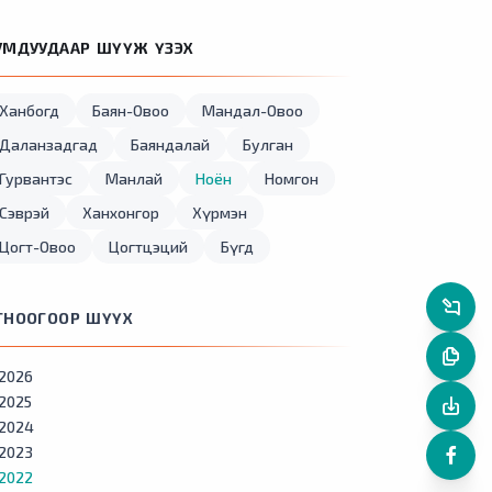
УМДУУДААР ШҮҮЖ ҮЗЭХ
Ханбогд
Баян-Овоо
Мандал-Овоо
Даланзадгад
Баяндалай
Булган
Гурвантэс
Манлай
Ноён
Номгон
Сэврэй
Ханхонгор
Хүрмэн
Цогт-Овоо
Цогтцэций
Бүгд
ГНООГООР ШҮҮХ
2026
2025
2024
2023
2022