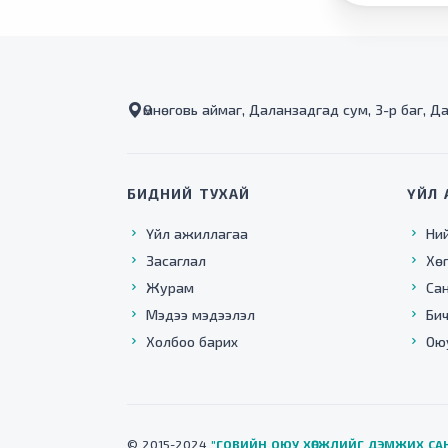
Өмнөговь аймаг, Даланзадгад сум, 3-р баг, Д
БИДНИЙ ТУХАЙ
ҮЙЛ 
Үйл ажиллагаа
Ни
Засаглал
Хө
Журам
Са
Мэдээ мэдээлэл
Бич
Холбоо барих
Ою
© 2015-2024
"ГОВИЙН ОЮУ ХӨГЖЛИЙГ ДЭМЖИХ СА