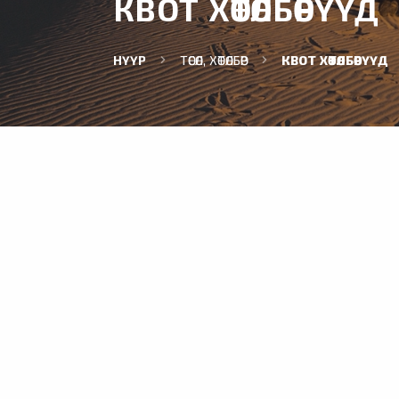
КВОТ ХӨТӨЛБӨРҮҮД
НҮҮР
ТӨСӨЛ, ХӨТӨЛБӨР
КВОТ ХӨТӨЛБӨРҮҮД