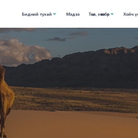
Бидний тухай
Мэдээ
Төсөл, хөтөлбөр
Хойч үе