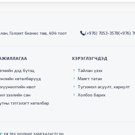
алан, Голомт бизнес төв, 404 тоот
(+976) 7053-3578
(+976) 
АЖИЛЛАГАА
ХЭРЭГЛЭГЧДЭД
йгмийн дэд бүтэц
Тайлан үзэх
гжлийн хөтөлбөрүүд
Маягт татах
нхүүжилтийн квот
Түгээмэл асуулт, хариулт
ил зээлийн сан
Холбоо барих
утны тэтгэлэгт хөтөлбөр
Н"
БҮХ ЭРХ ХУУЛИАР ХАМГААЛАГДСАН