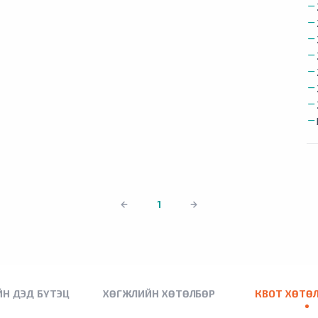
1
Н ДЭД БҮТЭЦ
ХӨГЖЛИЙН ХӨТӨЛБӨР
КВОТ ХӨТӨ