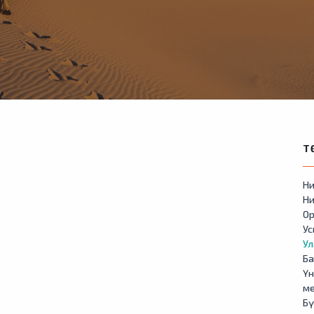
Т
Ни
Ни
Ор
У
Ул
Б
Үн
м
Бү