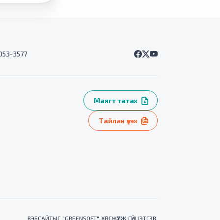
7053-3577
Маягт татах
Тайлан үзэх
ВЭБСАЙТ
ЫГ "
GREENSOFT
" ХӨГЖҮҮЛЖ ГҮЙЦЭТГЭВ.