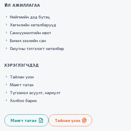
ҮЙЛ АЖИЛЛАГАА
Нийгмийн дэд бүтэц
Хөгжлийн хөтөлбөрүүд
Санхүүжилтийн квот
Бичил зээлийн сан
Оюутны тэтгэлэгт хөтөлбөр
ХЭРЭГЛЭГЧДЭД
Тайлан үзэх
Маягт татах
Түгээмэл асуулт, хариулт
Холбоо барих
Маягт татах
Тайлан үзэх