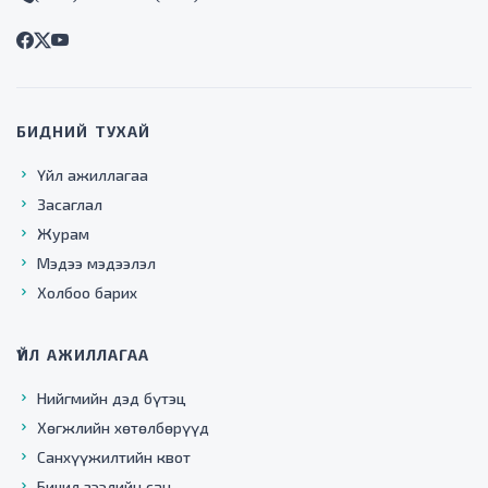
БИДНИЙ ТУХАЙ
Үйл ажиллагаа
Засаглал
Журам
Мэдээ мэдээлэл
Холбоо барих
ҮЙЛ АЖИЛЛАГАА
Нийгмийн дэд бүтэц
Хөгжлийн хөтөлбөрүүд
Санхүүжилтийн квот
Бичил зээлийн сан