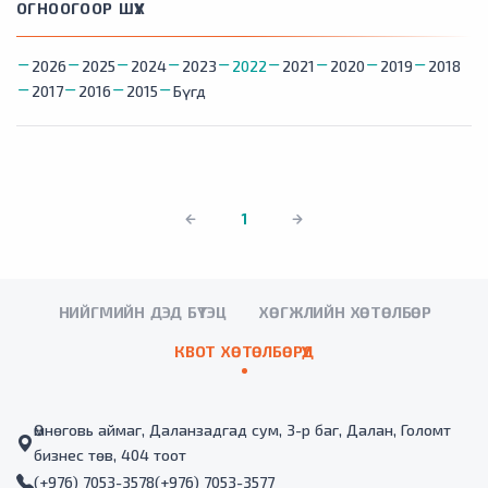
ОГНООГООР ШҮҮХ
2026
2025
2024
2023
2022
2021
2020
2019
2018
2017
2016
2015
Бүгд
1
НИЙГМИЙН ДЭД БҮТЭЦ
ХӨГЖЛИЙН ХӨТӨЛБӨР
КВОТ ХӨТӨЛБӨРҮҮД
Өмнөговь аймаг, Даланзадгад сум, 3-р баг, Далан, Голомт
бизнес төв, 404 тоот
(+976) 7053-3578
(+976) 7053-3577