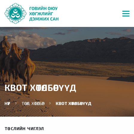
КВОТ ХӨТӨЛБӨРҮҮД
НҮҮР
ТӨСӨЛ, ХӨТӨЛБӨР
КВОТ ХӨТӨЛБӨРҮҮД
ТӨСЛИЙН ЧИГЛЭЛ