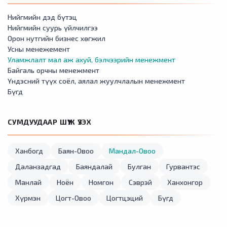
Нийгмийн дэд бүтэц
Нийгмийн суурь үйлчилгээ
Орон нутгийн бизнес хөгжил
Усны менежемент
Уламжлалт мал аж ахуй, бэлчээрийн менежмент
Байгаль орчны менежмент
Үндэсний түүх соёл, аялал жуулчлалын менежмент
Бүгд
СУМДУУДААР ШҮҮЖ ҮЗЭХ
Ханбогд
Баян-Овоо
Мандал-Овоо
Даланзадгад
Баяндалай
Булган
Гурвантэс
Манлай
Ноён
Номгон
Сэврэй
Ханхонгор
Хүрмэн
Цогт-Овоо
Цогтцэций
Бүгд