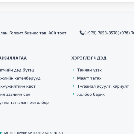
алан, Голомт бизнес төв, 404 тоот
(+976) 7053-3578
(+976) 
АЖИЛЛАГАА
ХЭРЭГЛЭГЧДЭД
йгмийн дэд бүтэц
Тайлан үзэх
гжлийн хөтөлбөрүүд
Маягт татах
нхүүжилтийн квот
Түгээмэл асуулт, хариулт
ил зээлийн сан
Холбоо барих
утны тэтгэлэгт хөтөлбөр
Н"
БҮХ ЭРХ ХУУЛИАР ХАМГААЛАГДСАН