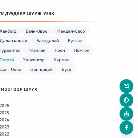
УМДУУДААР ШҮҮЖ ҮЗЭХ
Ханбогд
Баян-Овоо
Мандал-Овоо
Даланзадгад
Баяндалай
Булган
Гурвантэс
Манлай
Ноён
Номгон
Сэврэй
Ханхонгор
Хүрмэн
Цогт-Овоо
Цогтцэций
Бүгд
ГНООГООР ШҮҮХ
2026
2025
2024
2023
2022