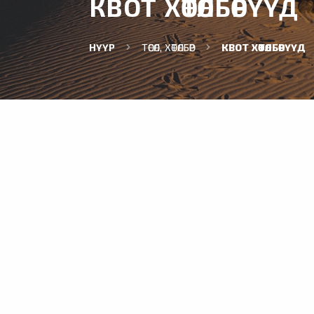
КВОТ ХӨТӨЛБӨРҮҮД
НҮҮР
ТӨСӨЛ, ХӨТӨЛБӨР
КВОТ ХӨТӨЛБӨРҮҮД