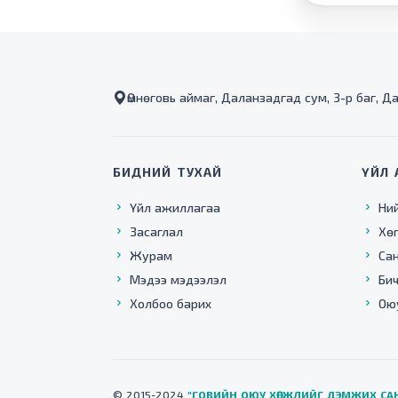
Өмнөговь аймаг, Даланзадгад сум, 3-р баг, Д
БИДНИЙ ТУХАЙ
ҮЙЛ 
Үйл ажиллагаа
Ни
Засаглал
Хө
Журам
Са
Мэдээ мэдээлэл
Бич
Холбоо барих
Ою
© 2015-2024
"ГОВИЙН ОЮУ ХӨГЖЛИЙГ ДЭМЖИХ СА