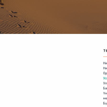
Т
Ни
Ни
Ор
У
Ул
Б
Үн
м
Бү