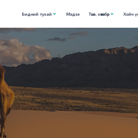
Бидний тухай
Мэдээ
Төсөл, хөтөлбөр
Хойч үе