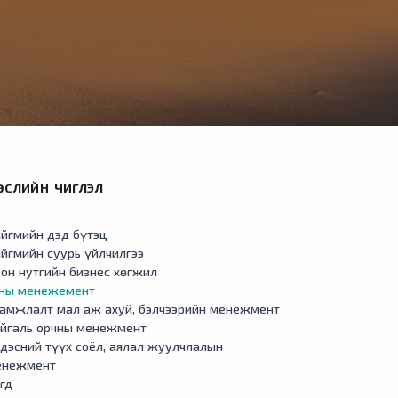
ӨСЛИЙН ЧИГЛЭЛ
йгмийн дэд бүтэц
йгмийн суурь үйлчилгээ
он нутгийн бизнес хөгжил
сны менежемент
амжлалт мал аж ахуй, бэлчээрийн менежмент
айгаль орчны менежмент
дэсний түүх соёл, аялал жуулчлалын
енежмент
гд