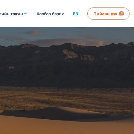
ийн төлөө сан
Холбоо барих
EN
Тайлан үзэх