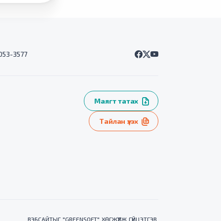
7053-3577
Маягт татах
Тайлан үзэх
ВЭБСАЙТ
ЫГ "
GREENSOFT
" ХӨГЖҮҮЛЖ ГҮЙЦЭТГЭВ.