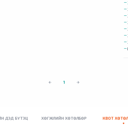
1
Н ДЭД БҮТЭЦ
ХӨГЖЛИЙН ХӨТӨЛБӨР
КВОТ ХӨТӨ