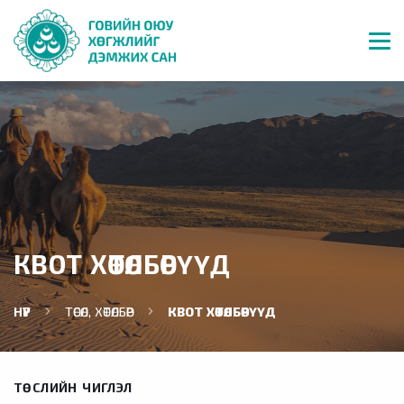
КВОТ ХӨТӨЛБӨРҮҮД
НҮҮР
ТӨСӨЛ, ХӨТӨЛБӨР
КВОТ ХӨТӨЛБӨРҮҮД
ТӨСЛИЙН ЧИГЛЭЛ