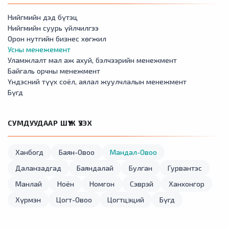
Нийгмийн дэд бүтэц
Нийгмийн суурь үйлчилгээ
Орон нутгийн бизнес хөгжил
Усны менежемент
Уламжлалт мал аж ахуй, бэлчээрийн менежмент
Байгаль орчны менежмент
Үндэсний түүх соёл, аялал жуулчлалын менежмент
Бүгд
СУМДУУДААР ШҮҮЖ ҮЗЭХ
Ханбогд
Баян-Овоо
Мандал-Овоо
Даланзадгад
Баяндалай
Булган
Гурвантэс
Манлай
Ноён
Номгон
Сэврэй
Ханхонгор
Хүрмэн
Цогт-Овоо
Цогтцэций
Бүгд