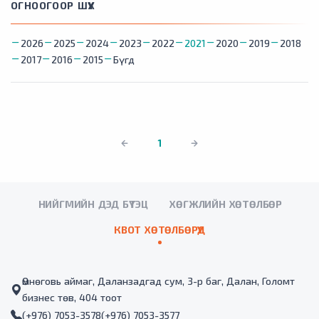
ОГНООГООР ШҮҮХ
2026
2025
2024
2023
2022
2021
2020
2019
2018
2017
2016
2015
Бүгд
1
НИЙГМИЙН ДЭД БҮТЭЦ
ХӨГЖЛИЙН ХӨТӨЛБӨР
КВОТ ХӨТӨЛБӨРҮҮД
Өмнөговь аймаг, Даланзадгад сум, 3-р баг, Далан, Голомт
бизнес төв, 404 тоот
(+976) 7053-3578
(+976) 7053-3577