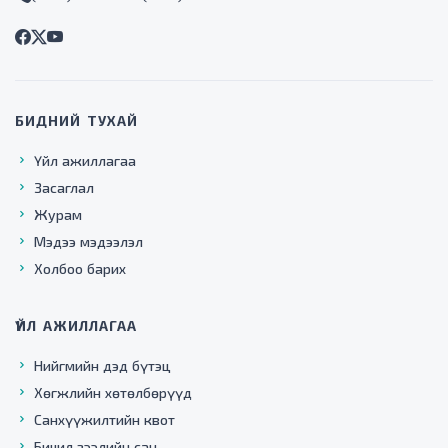
БИДНИЙ ТУХАЙ
Үйл ажиллагаа
Засаглал
Журам
Мэдээ мэдээлэл
Холбоо барих
ҮЙЛ АЖИЛЛАГАА
Нийгмийн дэд бүтэц
Хөгжлийн хөтөлбөрүүд
Санхүүжилтийн квот
Бичил зээлийн сан