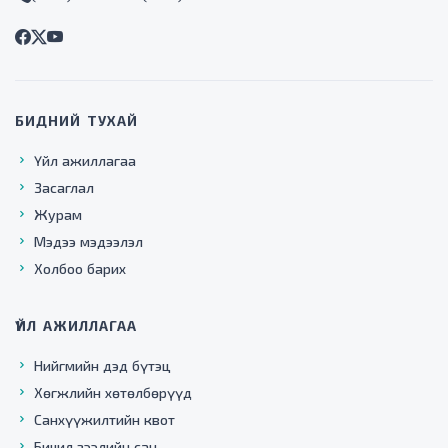
БИДНИЙ ТУХАЙ
Үйл ажиллагаа
Засаглал
Журам
Мэдээ мэдээлэл
Холбоо барих
ҮЙЛ АЖИЛЛАГАА
Нийгмийн дэд бүтэц
Хөгжлийн хөтөлбөрүүд
Санхүүжилтийн квот
Бичил зээлийн сан