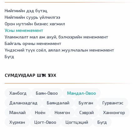
Нийгмийн дэд бүтэц
Нийгмийн суурь үйлчилгээ
Орон нутгийн бизнес хөгжил
Усны менежемент
Уламжлалт мал аж ахуй, бэлчээрийн менежмент
Байгаль орчны менежмент
Үндэсний түүх соёл, аялал жуулчлалын менежмент
Бүгд
СУМДУУДААР ШҮҮЖ ҮЗЭХ
Ханбогд
Баян-Овоо
Мандал-Овоо
Даланзадгад
Баяндалай
Булган
Гурвантэс
Манлай
Ноён
Номгон
Сэврэй
Ханхонгор
Хүрмэн
Цогт-Овоо
Цогтцэций
Бүгд