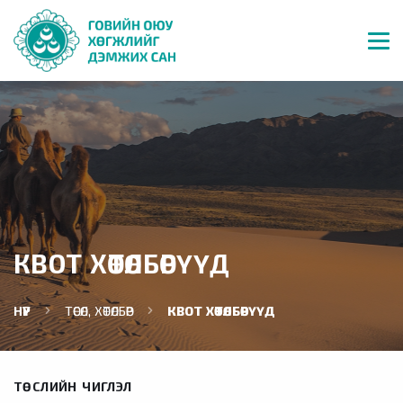
КВОТ ХӨТӨЛБӨРҮҮД
НҮҮР
ТӨСӨЛ, ХӨТӨЛБӨР
КВОТ ХӨТӨЛБӨРҮҮД
ТӨСЛИЙН ЧИГЛЭЛ