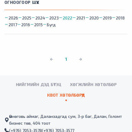
ОГНООГООР ШҮҮХ
2026
2025
2024
2023
2022
2021
2020
2019
2018
2017
2016
2015
Бүгд
1
НИЙГМИЙН ДЭД БҮТЭЦ
ХӨГЖЛИЙН ХӨТӨЛБӨР
КВОТ ХӨТӨЛБӨРҮҮД
Өмнөговь аймаг, Даланзадгад сум, 3-р баг, Далан, Голомт
бизнес төв, 404 тоот
(+976) 7053-3578
(+976) 7053-3577