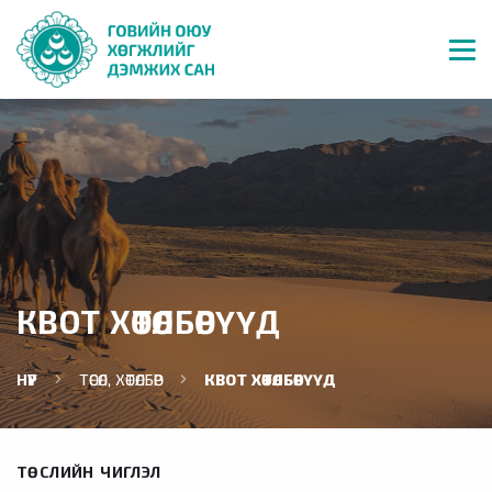
КВОТ ХӨТӨЛБӨРҮҮД
НҮҮР
ТӨСӨЛ, ХӨТӨЛБӨР
КВОТ ХӨТӨЛБӨРҮҮД
ТӨСЛИЙН ЧИГЛЭЛ