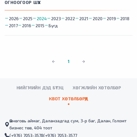
ОГНООГООР ШҮҮХ
2026
2025
2024
2023
2022
2021
2020
2019
2018
2017
2016
2015
Бүгд
1
НИЙГМИЙН ДЭД БҮТЭЦ
ХӨГЖЛИЙН ХӨТӨЛБӨР
КВОТ ХӨТӨЛБӨРҮҮД
Өмнөговь аймаг, Даланзадгад сум, 3-р баг, Далан, Голомт
бизнес төв, 404 тоот
(+976) 7053-3578
(+976) 7053-3577