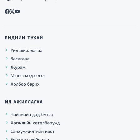
БИДНИЙ ТУХАЙ
Үйл ажиллагаа
Засаглал
Журам
Мэдээ мэдээлэл
Холбоо барих
ҮЙЛ АЖИЛЛАГАА
Нийгмийн дэд бүтэц
Хөгжлийн хөтөлбөрүүд
Санхүүжилтийн квот
Бичил зээлийн сан