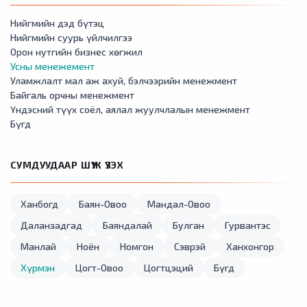
Нийгмийн дэд бүтэц
Нийгмийн суурь үйлчилгээ
Орон нутгийн бизнес хөгжил
Усны менежемент
Уламжлалт мал аж ахуй, бэлчээрийн менежмент
Байгаль орчны менежмент
Үндэсний түүх соёл, аялал жуулчлалын менежмент
Бүгд
СУМДУУДААР ШҮҮЖ ҮЗЭХ
Ханбогд
Баян-Овоо
Мандал-Овоо
Даланзадгад
Баяндалай
Булган
Гурвантэс
Манлай
Ноён
Номгон
Сэврэй
Ханхонгор
Хүрмэн
Цогт-Овоо
Цогтцэций
Бүгд