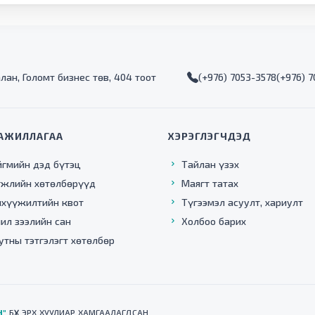
алан, Голомт бизнес төв, 404 тоот
(+976) 7053-3578
(+976) 
АЖИЛЛАГАА
ХЭРЭГЛЭГЧДЭД
йгмийн дэд бүтэц
Тайлан үзэх
гжлийн хөтөлбөрүүд
Маягт татах
нхүүжилтийн квот
Түгээмэл асуулт, хариулт
ил зээлийн сан
Холбоо барих
утны тэтгэлэгт хөтөлбөр
Н"
БҮХ ЭРХ ХУУЛИАР ХАМГААЛАГДСАН