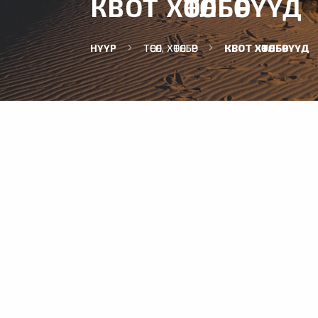
КВОТ ХӨТӨЛБӨРҮҮД
НҮҮР
ТӨСӨЛ, ХӨТӨЛБӨР
КВОТ ХӨТӨЛБӨРҮҮД