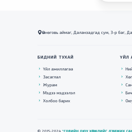
Өмнөговь аймаг, Даланзадгад сум, 3-р баг, Д
БИДНИЙ ТУХАЙ
ҮЙЛ 
Үйл ажиллагаа
Ни
Засаглал
Хө
Журам
Са
Мэдээ мэдээлэл
Бич
Холбоо барих
Ою
© 2015-2024
"ГОВИЙН ОЮУ ХӨГЖЛИЙГ ДЭМЖИХ СА