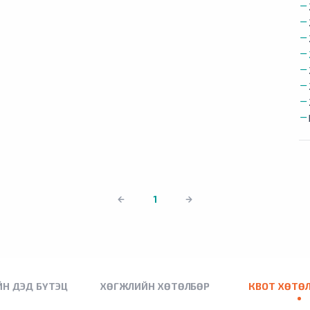
1
Н ДЭД БҮТЭЦ
ХӨГЖЛИЙН ХӨТӨЛБӨР
КВОТ ХӨТӨ