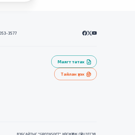
7053-3577
Маягт татах
Тайлан үзэх
ВЭБСАЙТ
ЫГ "
GREENSOFT
" ХӨГЖҮҮЛЖ ГҮЙЦЭТГЭВ.