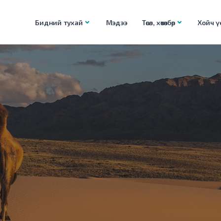
Бидний тухай
Мэдээ
Төсөл, хөтөлбөр
Хойч үе