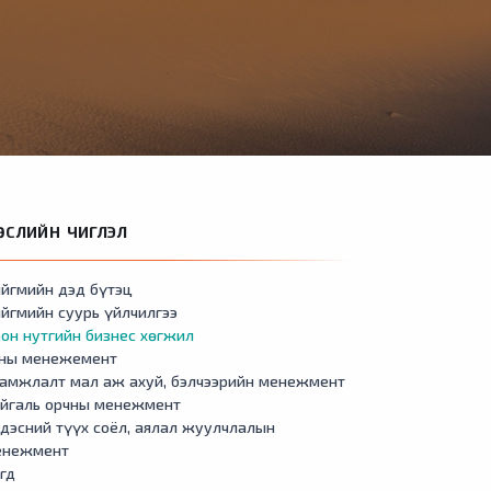
ӨСЛИЙН ЧИГЛЭЛ
йгмийн дэд бүтэц
йгмийн суурь үйлчилгээ
он нутгийн бизнес хөгжил
сны менежемент
амжлалт мал аж ахуй, бэлчээрийн менежмент
айгаль орчны менежмент
дэсний түүх соёл, аялал жуулчлалын
енежмент
гд