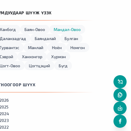
УМДУУДААР ШҮҮЖ ҮЗЭХ
Ханбогд
Баян-Овоо
Мандал-Овоо
Даланзадгад
Баяндалай
Булган
Гурвантэс
Манлай
Ноён
Номгон
Сэврэй
Ханхонгор
Хүрмэн
Цогт-Овоо
Цогтцэций
Бүгд
ГНООГООР ШҮҮХ
2026
2025
2024
2023
2022