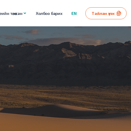
ийн төлөө сан
Холбоо барих
EN
Тайлан үзэх