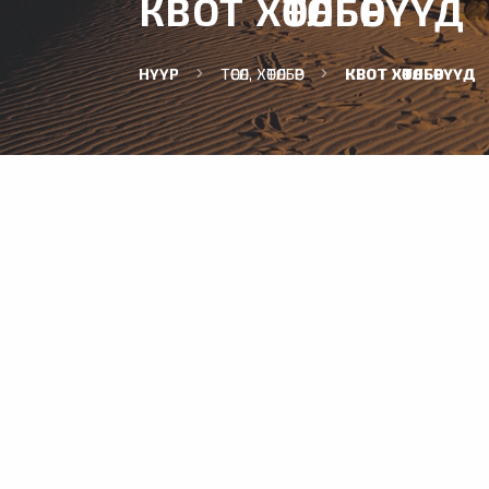
КВОТ ХӨТӨЛБӨРҮҮД
НҮҮР
ТӨСӨЛ, ХӨТӨЛБӨР
КВОТ ХӨТӨЛБӨРҮҮД