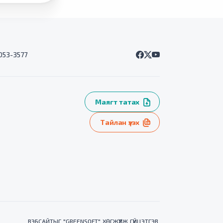
7053-3577
Маягт татах
Тайлан үзэх
ВЭБСАЙТ
ЫГ "
GREENSOFT
" ХӨГЖҮҮЛЖ ГҮЙЦЭТГЭВ.