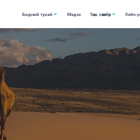
Бидний тухай
Мэдээ
Төсөл, хөтөлбөр
Хойч үе