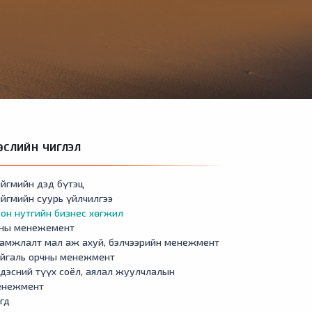
ӨСЛИЙН ЧИГЛЭЛ
йгмийн дэд бүтэц
йгмийн суурь үйлчилгээ
он нутгийн бизнес хөгжил
сны менежемент
амжлалт мал аж ахуй, бэлчээрийн менежмент
айгаль орчны менежмент
дэсний түүх соёл, аялал жуулчлалын
енежмент
гд