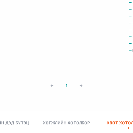
1
Н ДЭД БҮТЭЦ
ХӨГЖЛИЙН ХӨТӨЛБӨР
КВОТ ХӨТӨ