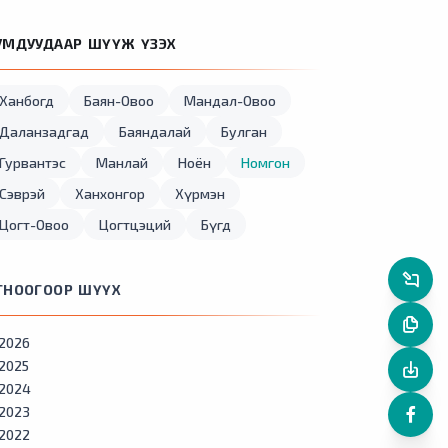
УМДУУДААР ШҮҮЖ ҮЗЭХ
Ханбогд
Баян-Овоо
Мандал-Овоо
Даланзадгад
Баяндалай
Булган
Гурвантэс
Манлай
Ноён
Номгон
Сэврэй
Ханхонгор
Хүрмэн
Цогт-Овоо
Цогтцэций
Бүгд
ГНООГООР ШҮҮХ
2026
2025
2024
2023
2022