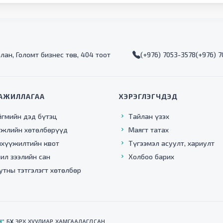
алан, Голомт бизнес төв, 404 тоот
(+976) 7053-3578
(+976) 
АЖИЛЛАГАА
ХЭРЭГЛЭГЧДЭД
йгмийн дэд бүтэц
Тайлан үзэх
гжлийн хөтөлбөрүүд
Маягт татах
нхүүжилтийн квот
Түгээмэл асуулт, хариулт
ил зээлийн сан
Холбоо барих
утны тэтгэлэгт хөтөлбөр
Н"
БҮХ ЭРХ ХУУЛИАР ХАМГААЛАГДСАН