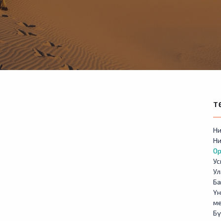
Т
Ни
Ни
Ор
У
Ул
Б
Үн
м
Бү