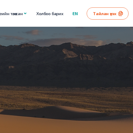
ийн төлөө сан
Холбоо барих
EN
Тайлан үзэх