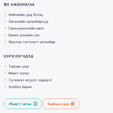
ҮЙЛ АЖИЛЛАГАА
Нийгмийн дэд бүтэц
Хөгжлийн хөтөлбөрүүд
Санхүүжилтийн квот
Бичил зээлийн сан
Оюутны тэтгэлэгт хөтөлбөр
ХЭРЭГЛЭГЧДЭД
Тайлан үзэх
Маягт татах
Түгээмэл асуулт, хариулт
Холбоо барих
Маягт татах
Тайлан үзэх