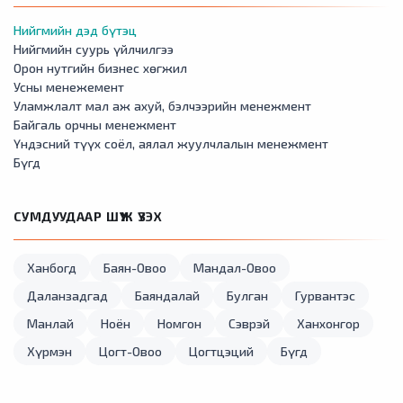
Нийгмийн дэд бүтэц
Нийгмийн суурь үйлчилгээ
Орон нутгийн бизнес хөгжил
Усны менежемент
Уламжлалт мал аж ахуй, бэлчээрийн менежмент
Байгаль орчны менежмент
Үндэсний түүх соёл, аялал жуулчлалын менежмент
Бүгд
СУМДУУДААР ШҮҮЖ ҮЗЭХ
Ханбогд
Баян-Овоо
Мандал-Овоо
Даланзадгад
Баяндалай
Булган
Гурвантэс
Манлай
Ноён
Номгон
Сэврэй
Ханхонгор
Хүрмэн
Цогт-Овоо
Цогтцэций
Бүгд