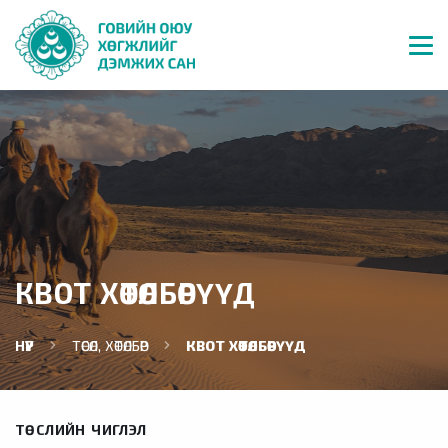
КВОТ ХӨТӨЛБӨРҮҮД
НҮҮР
ТӨСӨЛ, ХӨТӨЛБӨР
КВОТ ХӨТӨЛБӨРҮҮД
ТӨСЛИЙН ЧИГЛЭЛ