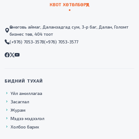
КВОТ ХӨТӨЛБӨРҮҮД
Өмнөговь аймаг, Даланзадгад сум, 3-р баг, Далан, Голомт
бизнес төв, 404 тоот
(+976) 7053-3578
(+976) 7053-3577
БИДНИЙ ТУХАЙ
Үйл ажиллагаа
Засаглал
Журам
Мэдээ мэдээлэл
Холбоо барих