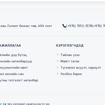
алан, Голомт бизнес төв, 404 тоот
(+976) 7053-3578
(+976) 
АЖИЛЛАГАА
ХЭРЭГЛЭГЧДЭД
йгмийн дэд бүтэц
Тайлан үзэх
гжлийн хөтөлбөрүүд
Маягт татах
нхүүжилтийн квот
Түгээмэл асуулт, хариулт
ил зээлийн сан
Холбоо барих
утны тэтгэлэгт хөтөлбөр
Н"
БҮХ ЭРХ ХУУЛИАР ХАМГААЛАГДСАН