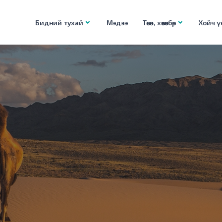
Бидний тухай
Мэдээ
Төсөл, хөтөлбөр
Хойч үе