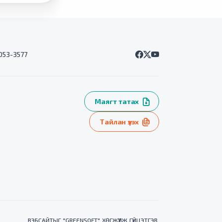
7053-3577
Маягт татах
Тайлан үзэх
ВЭБСАЙТ
ЫГ "
GREENSOFT
" ХӨГЖҮҮЛЖ ГҮЙЦЭТГЭВ.