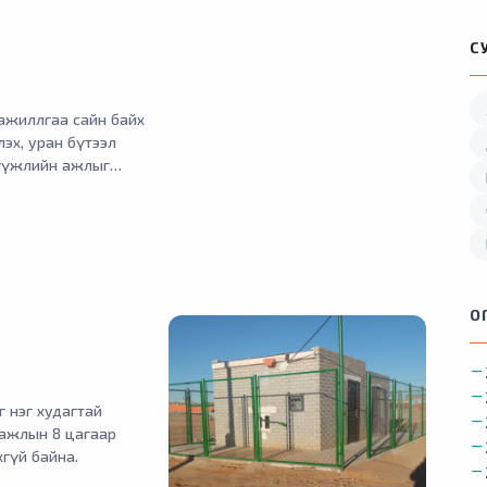
С
ажиллгаа сайн байх
эх, уран бүтээл
мүүжлийн ажлыг
ийг өргөнөөр
дэвх сонирхлыг
эн хөгжүүлэх зэрэг
О
 нэг худагтай
 ажлын 8 цагаар
хгүй байна.