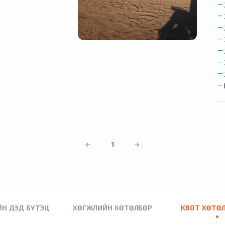
1
Н ДЭД БҮТЭЦ
ХӨГЖЛИЙН ХӨТӨЛБӨР
КВОТ ХӨТӨ