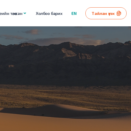
ийн төлөө сан
Холбоо барих
EN
Тайлан үзэх