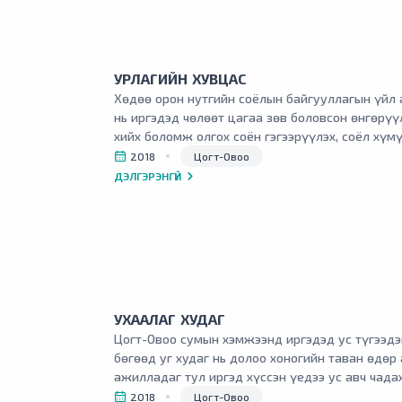
УРЛАГИЙН ХУВЦАС
Хөдөө орон нутгийн соёлын байгууллагын үйл 
нь иргэдэд чөлөөт цагаа зөв боловсон өнгөрүүл
хийх боломж олгох соён гэгээрүүлэх, соёл хү
шинэлэг арга барилаар зохион байгуулж иргэд
2018
Цогт-Овоо
хамруулах, тэдний сум орон нутагт ажиллах и
ДЭЛГЭРЭНГҮЙ
дэмжих, хүүхэд залуучуудын авьяас билгийг нэ
олон талын ач холбогдолтой байдаг.
УХААЛАГ ХУДАГ
Цогт-Овоо сумын хэмжээнд иргэдэд ус түгээдэг
бөгөөд уг худаг нь долоо хоногийн таван өдөр
ажилладаг тул иргэд хүссэн үедээ ус авч чада
2018
Цогт-Овоо