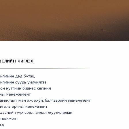
ӨСЛИЙН ЧИГЛЭЛ
йгмийн дэд бүтэц
йгмийн суурь үйлчилгээ
он нутгийн бизнес хөгжил
сны менежемент
амжлалт мал аж ахуй, бэлчээрийн менежмент
айгаль орчны менежмент
дэсний түүх соёл, аялал жуулчлалын
енежмент
гд