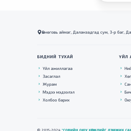
Өмнөговь аймаг, Даланзадгад сум, 3-р баг, Д
БИДНИЙ ТУХАЙ
ҮЙЛ 
Үйл ажиллагаа
Ни
Засаглал
Хө
Журам
Са
Мэдээ мэдээлэл
Бич
Холбоо барих
Ою
© 2015-2024
"ГОВИЙН ОЮУ ХӨГЖЛИЙГ ДЭМЖИХ СА