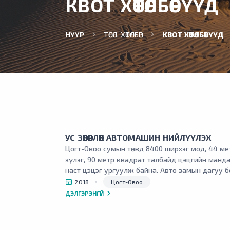
КВОТ ХӨТӨЛБӨРҮҮД
НҮҮР
ТӨСӨЛ, ХӨТӨЛБӨР
КВОТ ХӨТӨЛБӨРҮҮД
УС ЗӨӨВӨРЛӨХ АВТОМАШИН НИЙЛҮҮЛЭХ
Цогт-Овоо сумын төвд 8400 ширхэг мод, 44 ме
зүлэг, 90 метр квадрат талбайд цэцгийн манда
наст цэцэг ургуулж байна. Авто замын дагуу 
талбай, цэцэрлэгт хүрээлэнд тарьсан эдгээр 
2018
Цогт-Овоо
услах ажил зориулалтын усны машингүйгээс и
ДЭЛГЭРЭНГҮЙ
байдаг.