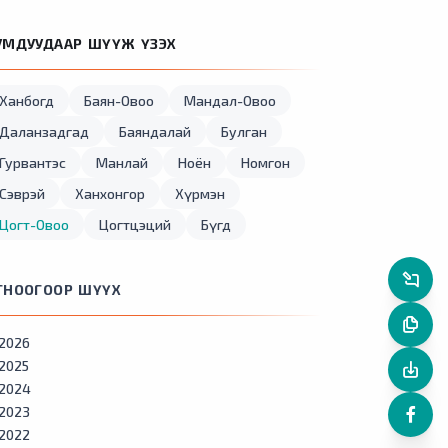
УМДУУДААР ШҮҮЖ ҮЗЭХ
Ханбогд
Баян-Овоо
Мандал-Овоо
Даланзадгад
Баяндалай
Булган
Гурвантэс
Манлай
Ноён
Номгон
Сэврэй
Ханхонгор
Хүрмэн
Цогт-Овоо
Цогтцэций
Бүгд
ГНООГООР ШҮҮХ
2026
2025
2024
2023
2022