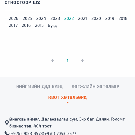
ОГНООГООР ШҮҮХ
2026
2025
2024
2023
2022
2021
2020
2019
2018
2017
2016
2015
Бүгд
1
НИЙГМИЙН ДЭД БҮТЭЦ
ХӨГЖЛИЙН ХӨТӨЛБӨР
КВОТ ХӨТӨЛБӨРҮҮД
Өмнөговь аймаг, Даланзадгад сум, 3-р баг, Далан, Голомт
бизнес төв, 404 тоот
(+976) 7053-3578
(+976) 7053-3577