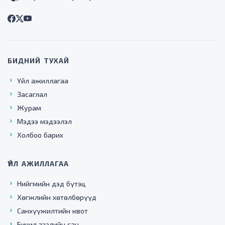
БИДНИЙ ТУХАЙ
Үйл ажиллагаа
Засаглал
Журам
Мэдээ мэдээлэл
Холбоо барих
ҮЙЛ АЖИЛЛАГАА
Нийгмийн дэд бүтэц
Хөгжлийн хөтөлбөрүүд
Санхүүжилтийн квот
Бичил зээлийн сан