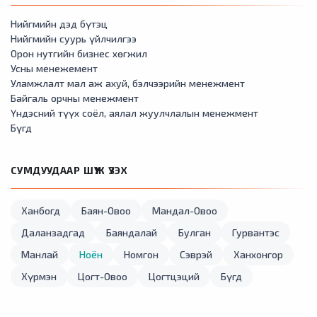
Нийгмийн дэд бүтэц
Нийгмийн суурь үйлчилгээ
Орон нутгийн бизнес хөгжил
Усны менежемент
Уламжлалт мал аж ахуй, бэлчээрийн менежмент
Байгаль орчны менежмент
Үндэсний түүх соёл, аялал жуулчлалын менежмент
Бүгд
СУМДУУДААР ШҮҮЖ ҮЗЭХ
Ханбогд
Баян-Овоо
Мандал-Овоо
Даланзадгад
Баяндалай
Булган
Гурвантэс
Манлай
Ноён
Номгон
Сэврэй
Ханхонгор
Хүрмэн
Цогт-Овоо
Цогтцэций
Бүгд