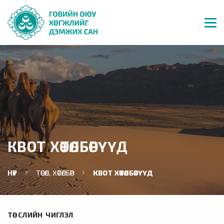
КВОТ ХӨТӨЛБӨРҮҮД
НҮҮР
ТӨСӨЛ, ХӨТӨЛБӨР
КВОТ ХӨТӨЛБӨРҮҮД
ТӨСЛИЙН ЧИГЛЭЛ